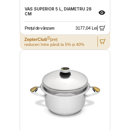
VAS SUPERIOR 5 L, DIAMETRU 28
CM
Prețul de vânzare
3177,04 Lei
ⓘ
ZepterClub
preț
reduceri între până la 5% și 40%