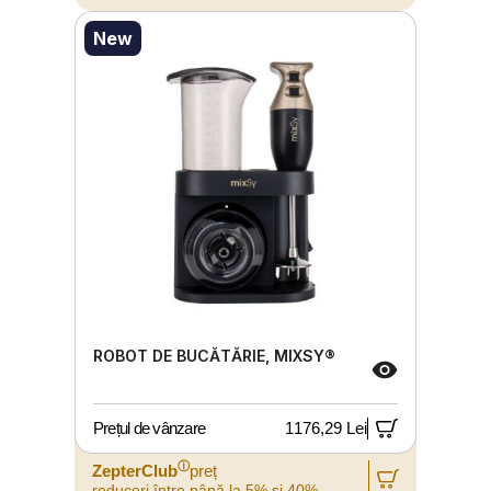
New
ROBOT DE BUCĂTĂRIE, MIXSY®
Prețul de vânzare
1176,29 Lei
ⓘ
ZepterClub
preț
reduceri între până la 5% și 40%