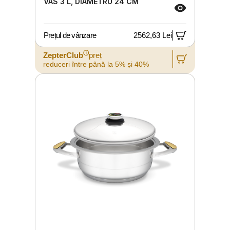
VAS 3 L, DIAMETRU 24 CM
Prețul de vânzare
2562,63 Lei
ⓘ
ZepterClub
preț
reduceri între până la 5% și 40%