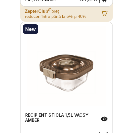
ⓘ
ZepterClub
preț
reduceri între până la 5% și 40%
New
RECIPIENT STICLA 1,5L VACSY
AMBER