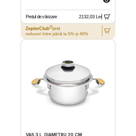
Prețul de vânzare
2132,03 Lei
ⓘ
ZepterClub
preț
reduceri între până la 5% și 40%
VAS 3 L, DIAMETRU 20 CM