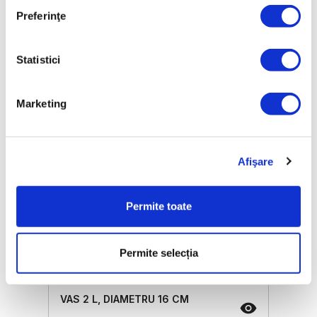
Preferinţe
Prețul de vânzare
1381,09 Lei
ⓘ
ZepterClub
preț
Statistici
reduceri între până la 5% și 40%
Marketing
Afişare
Permite toate
Permite selecția
VAS 2 L, DIAMETRU 16 CM