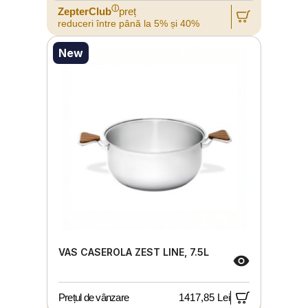
ⓘ
ZepterClub
preț
reduceri între până la 5% și 40%
New
VAS CASEROLA ZEST LINE, 7.5L
Prețul de vânzare
1417,85 Lei