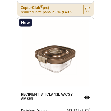
ⓘ
ZepterClub
preț
reduceri între până la 5% și 40%
New
RECIPIENT STICLA 1,1L VACSY
AMBER
Prețul de vânzare
267,82 Lei