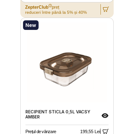
ⓘ
ZepterClub
preț
reduceri între până la 5% și 40%
New
RECIPIENT STICLA 0,5L VACSY
AMBER
Prețul de vânzare
199,55 Lei