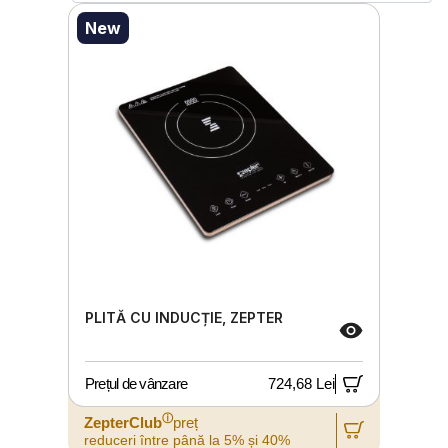
New
PLITĂ CU INDUCȚIE, ZEPTER
Prețul de vânzare
724,68 Lei
ⓘ
ZepterClub
preț
reduceri între până la 5% și 40%