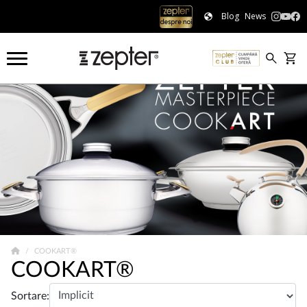
Blog
News
COOKART®
COOKART®
Sortare: