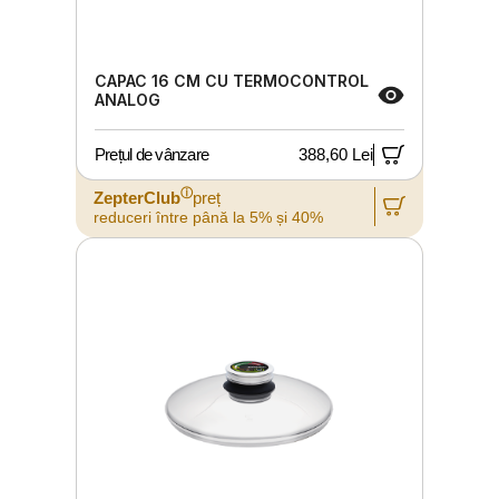
CAPAC 16 CM CU TERMOCONTROL
ANALOG
Prețul de vânzare
388,60 Lei
ⓘ
ZepterClub
preț
reduceri între până la 5% și 40%