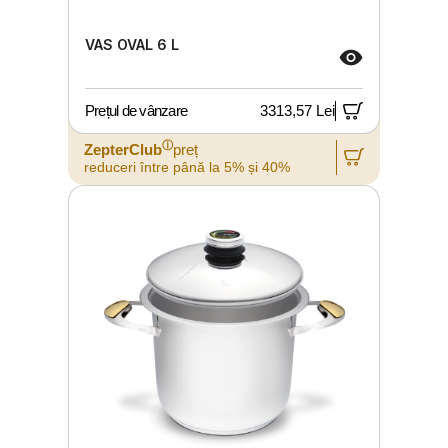
VAS OVAL 6 L
Prețul de vânzare
3313,57 Lei
ⓘ
ZepterClub
preț
reduceri între până la 5% și 40%