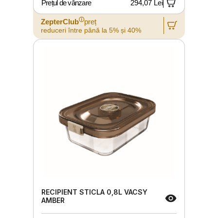
Prețul de vânzare
294,07 Lei
ⓘ
ZepterClub
preț
reduceri între până la 5% și 40%
RECIPIENT STICLA 0,8L VACSY
AMBER