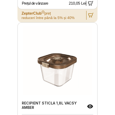
Prețul de vânzare
210,05 Lei
ⓘ
ZepterClub
preț
reduceri între până la 5% și 40%
RECIPIENT STICLA 1,8L VACSY
AMBER