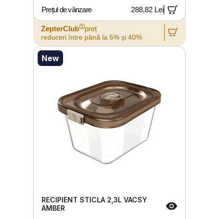
Prețul de vânzare
288,82 Lei
ⓘ
ZepterClub
preț
reduceri între până la 5% și 40%
New
RECIPIENT STICLA 2,3L VACSY
AMBER