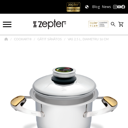
Blog
News
COOKART®
GĂTIT SĂNĂTOS
VAS 2.5 L, DIAMETRU 16 CM