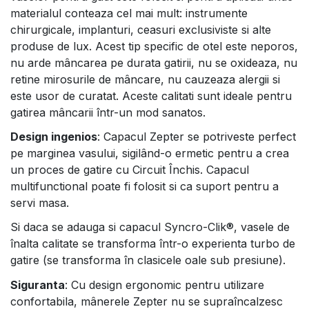
materialul conteaza cel mai mult: instrumente
chirurgicale, implanturi, ceasuri exclusiviste si alte
produse de lux. Acest tip specific de otel este neporos,
nu arde mâncarea pe durata gatirii, nu se oxideaza, nu
retine mirosurile de mâncare, nu cauzeaza alergii si
este usor de curatat. Aceste calitati sunt ideale pentru
gatirea mâncarii într-un mod sanatos.
Design ingenios
: Capacul Zepter se potriveste perfect
pe marginea vasului, sigilând-o ermetic pentru a crea
un proces de gatire cu Circuit Închis. Capacul
multifunctional poate fi folosit si ca suport pentru a
servi masa.
Si daca se adauga si capacul Syncro-Clik®, vasele de
înalta calitate se transforma într-o experienta turbo de
gatire (se transforma în clasicele oale sub presiune).
Siguranta
: Cu design ergonomic pentru utilizare
confortabila, mânerele Zepter nu se supraîncalzesc