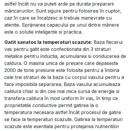
astfel încât nu va puteti arde pe durata prepararii
mâncarurilor. Sunt sigure pentru folosirea în cuptor,
caz în care se încalzesc si trebuie manevrate cu
atentie. Sprijinarea capacului pe unul dintre mânere
este o solutie inteligente si practica.
Gatit sanatos la temperaturi scazute
: Baza fiecarui
vas pentru gatit este confectionata din 3 straturi
metalice pentru inductia, acumularea si conducerea de
caldura. O masina unica de presare care depaseste
2000 de tone presiune este folosita pentru a îmbina
cele trei straturi de la baza cu corpul vasului pentru a
face imposibila separarea. Baza vasului acumuleaza
caldura chiar si din cea mai mica sursa de energie si
transfera caldura în mod uniform în vas, în timp ce
proprietatile conductive permit gatirea la o
temperatura necesara astfel încât procesul de gatire
se face la temperaturi scazute. Gatirea la temperaturi
scazute este esentiala pentru protejarea nutrientilor