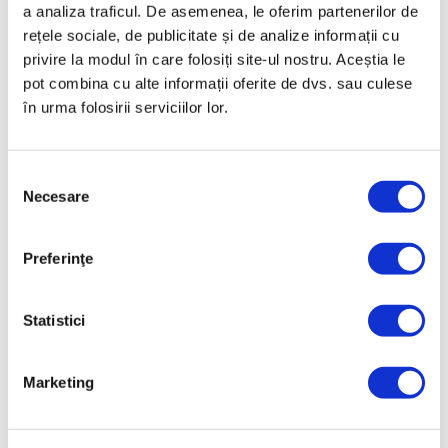
a analiza traficul. De asemenea, le oferim partenerilor de
Ca să poți vizualiza conținutul video este necesar să
rețele sociale, de publicitate și de analize informații cu
accepți Politica de cookie-uri. Alternativ, poți vizualiza
privire la modul în care folosiți site-ul nostru. Aceștia le
conținutul video direct pe YouTube
.
Link
pot combina cu alte informații oferite de dvs. sau culese
în urma folosirii serviciilor lor.
Date tehnice
Selecția
Necesare
consimțământului
COD PRODUS
Z-1625
Preferinţe
NUME PRODUS
Vas 2.5 l, diametru 16 cm
Statistici
GARANŢIE
Produsele Zepter din oţel inoxidabil au o garanţie de
Marketing
30 de ani, care acoperă reparaţia sau înlocuirea
completă a produselor care prezintă defecte de
material sau de fabricaţie. Componentele fabricate din