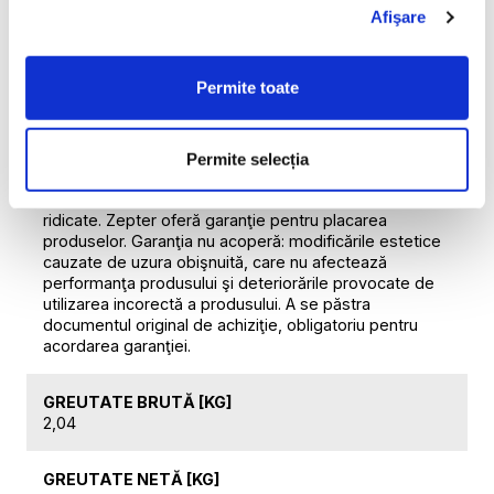
alte materiale decât aliajele metalice 316L şi 304 au o
Afişare
perioadă de garanţie de 24 de luni de la data achiziţiei.
Termocontrolul Digital şi Termocontrolul Analogic au o
perioadă de garanţie de 24 de luni de la data achiziţiei.
Permite toate
A nu se introduce Termocontrolul Zepter în cuptor sau
în maşina de spălat vase, a se evita contactul cu
suprafeţele fierbinţi şi a nu se expune la temperaturi
ridicate. Componentele din plastic au o perioadă de
Permite selecția
garanţie de 24 de luni de la data achiziţiei. A nu se
introduce în cuptor şi a nu se expune la temperaturi
ridicate. Zepter oferă garanţie pentru placarea
produselor. Garanţia nu acoperă: modificările estetice
cauzate de uzura obişnuită, care nu afectează
performanţa produsului şi deteriorările provocate de
utilizarea incorectă a produsului. A se păstra
documentul original de achiziţie, obligatoriu pentru
acordarea garanţiei.
GREUTATE BRUTĂ [KG]
2,04
GREUTATE NETĂ [KG]