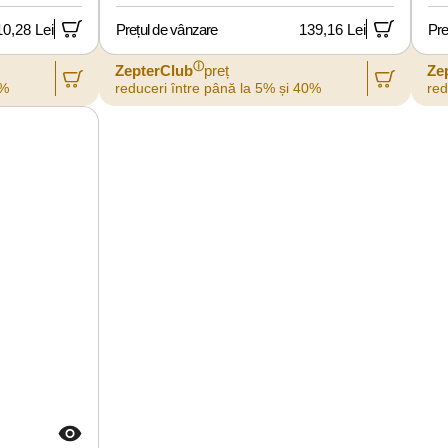
10,28 Lei
Prețul de vânzare
139,16 Lei
Pre
ⓘ
ZepterClub
preț
Ze
0%
reduceri între până la 5% și 40%
red