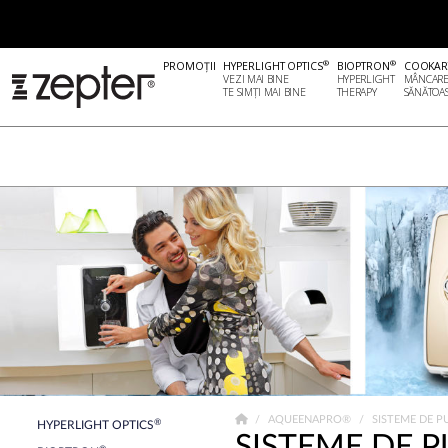
®
®
PROMOȚII
HYPERLIGHT OPTICS
BIOPTRON
COOKAR
VEZI MAI BINE
HYPERLIGHT
MÂNCAR
TE SIMȚI MAI BINE
THERAPY
SĂNĂTOA
AQUEENAPRO®
SISTEME DE PU
®
HYPERLIGHT OPTICS
SISTEME DE P