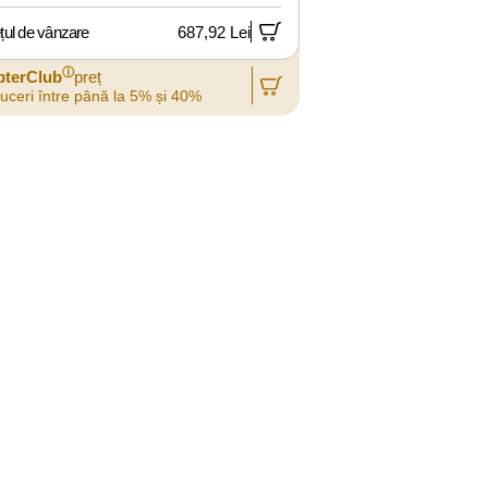
țul de vânzare
687,92 Lei
ⓘ
pterClub
preț
uceri între până la 5% și 40%