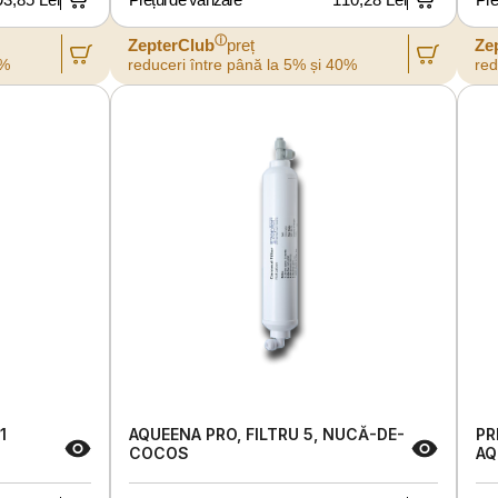
ⓘ
ZepterClub
preț
Ze
0%
reduceri între până la 5% și 40%
red
1
AQUEENA PRO, FILTRU 5, NUCĂ-DE-
PR
COCOS
AQ