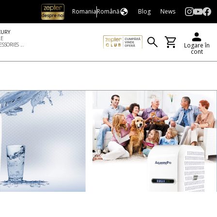
Romania
Română
Blog
News
XURY
LE
SSORIES ...
Logare în
cont