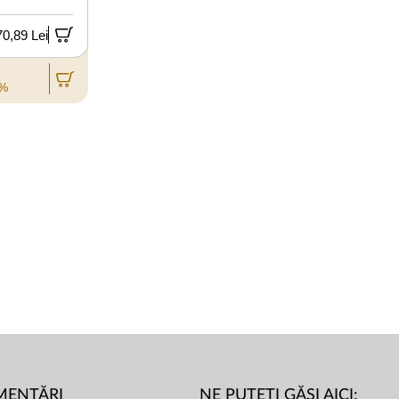
70,89 Lei
0%
MENTĂRI
NE PUTEȚI GĂSI AICI: