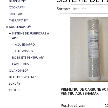
®
BIOPTRON
®
COOKART
Sortare:
TABLE ART
®
THERAPYAIR
®
AQUEENAPRO
SISTEME DE PURIFICARE A
APEI
AQUEENAPRO
EDELWASSER
ROBINETE PENTRU APĂ
CAP DE DUȘ
®
QUANOMED
BEAUTY & WELLNESS
LUXURY
PREFILTRU DE CARBUNE AC
OUTLET
PENTRU AQUEENAMAX
Prețul de vânzare
1