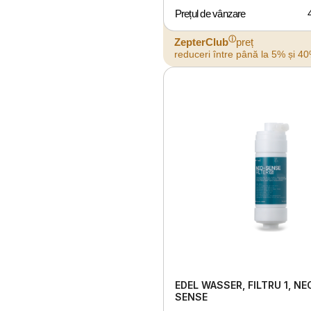
Prețul de vânzare
ⓘ
ZepterClub
preț
reduceri între până la 5% și 4
EDEL WASSER, FILTRU 1, NE
SENSE