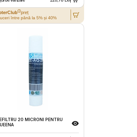
ⓘ
pterClub
preț
uceri între până la 5% și 40%
EFILTRU 20 MICRONI PENTRU
UEENA