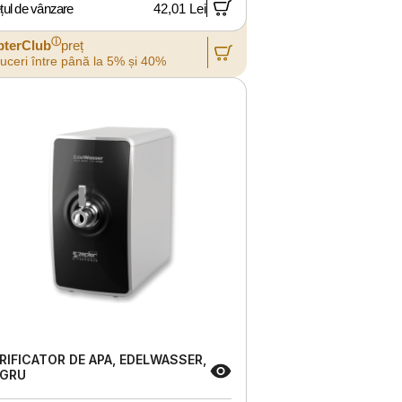
țul de vânzare
42,01 Lei
ⓘ
pterClub
preț
uceri între până la 5% și 40%
RIFICATOR DE APA, EDELWASSER,
GRU