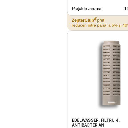
Prețul de vânzare
1
ⓘ
ZepterClub
preț
reduceri între până la 5% și 4
EDELWASSER, FILTRU 4,
ANTIBACTERIAN