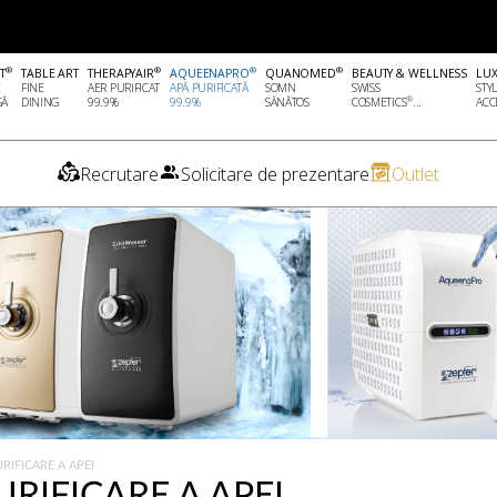
®
®
®
®
T
TABLE ART
THERAPYAIR
AQUEENAPRO
QUANOMED
BEAUTY & WELLNESS
LU
E
FINE
AER PURIFICAT
APĂ PURIFICATĂ
SOMN
SWISS
STY
®
SĂ
DINING
99.9%
99.9%
SĂNĂTOS
COSMETICS
...
ACCE
Recrutare
Solicitare de prezentare
Outlet
RIFICARE A APEI
URIFICARE A APEI