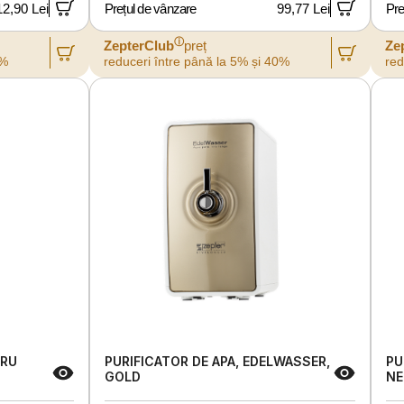
12,90 Lei
Prețul de vânzare
99,77 Lei
Pre
ⓘ
ZepterClub
preț
Ze
0%
reduceri între până la 5% și 40%
red
TRU
PURIFICATOR DE APA, EDELWASSER,
PU
GOLD
NE