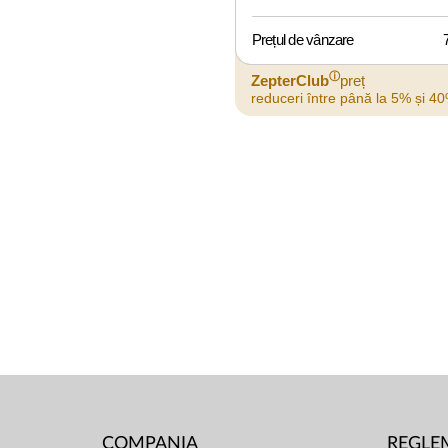
Prețul de vânzare
ⓘ
ZepterClub
preț
reduceri între până la 5% și 4
COMPANIA
REGLE