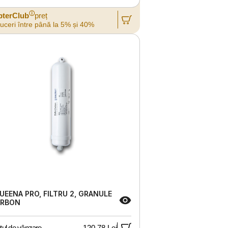
ⓘ
pterClub
preț
uceri între până la 5% și 40%
UEENA PRO, FILTRU 2, GRANULE
RBON
țul de vânzare
120,78 Lei