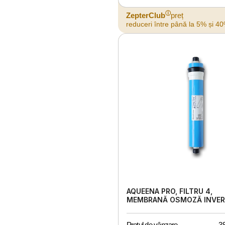
ⓘ
ZepterClub
preț
reduceri între până la 5% și 4
AQUEENA PRO, FILTRU 4,
MEMBRANĂ OSMOZĂ INVE
Prețul de vânzare
3