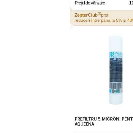
Prețul de vânzare
1
ⓘ
ZepterClub
preț
reduceri între până la 5% și 4
PREFILTRU 5 MICRONI PEN
AQUEENA