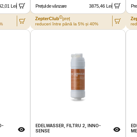
42,01 Lei
Prețul de vânzare
3875,46 Lei
Pre
ⓘ
ZepterClub
preț
Ze
0%
reduceri între până la 5% și 40%
red
O-
EDELWASSER, FILTRU 2, INNO-
ED
SENSE
ME