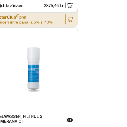
țul de vânzare
3875,46 Lei
ⓘ
pterClub
preț
uceri între până la 5% și 40%
ELWASSER, FILTRUL 3,
MBRANA OI