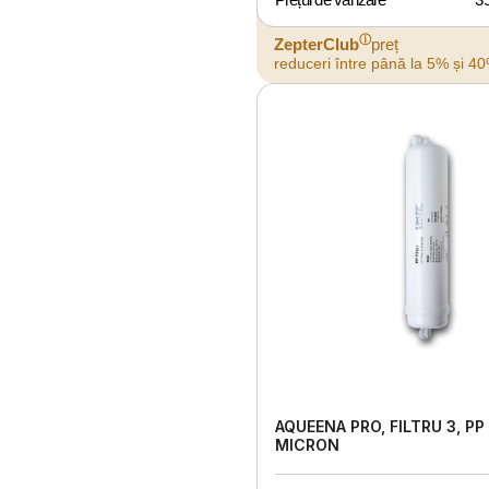
ⓘ
ZepterClub
preț
reduceri între până la 5% și 4
AQUEENA PRO, FILTRU 3, PP 
MICRON