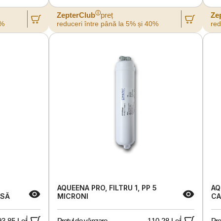
ⓘ
ZepterClub
preț
Ze
0%
reduceri între până la 5% și 40%
red
AQUEENA PRO, FILTRU 1, PP 5
AQ
RSĂ
MICRONI
CA
93,85 Lei
Prețul de vânzare
110,28 Lei
Pre