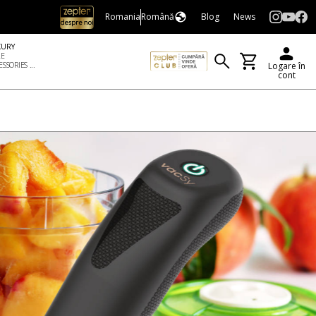
Romania
Română
Blog
News
XURY
LE
SSORIES ...
Logare în
cont