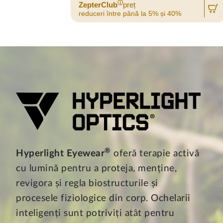
ⓘ
ZepterClub
preț
reduceri între până la 5% și 40%
®
Hyperlight Eyewear
oferă terapie activă
cu lumină pentru a proteja, menține,
revigora și regla biostructurile și
procesele fiziologice din corp. Ochelarii
inteligenți sunt potriviți atât pentru