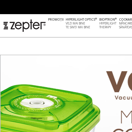
®
®
PROMOȚII
HYPERLIGHT OPTICS
BIOPTRON
COOKAR
VEZI MAI BINE
HYPERLIGHT
MÂNCAR
TE SIMȚI MAI BINE
THERAPY
SĂNĂTOA