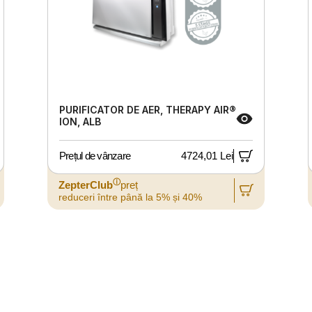
PURIFICATOR DE AER, THERAPY AIR®
ION, ALB
Prețul de vânzare
4724,01 Lei
ⓘ
ZepterClub
preț
reduceri între până la 5% și 40%