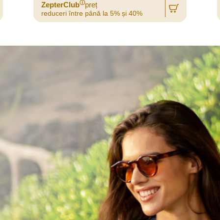
ⓘ
ZepterClub
preț
reduceri între până la 5% și 40%