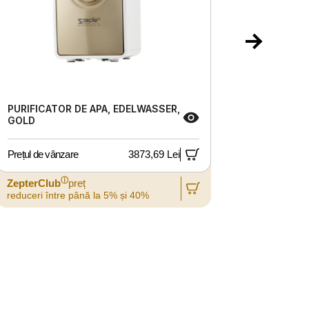
PURIFICATOR DE APA, EDELWASSER,
ROBOT D
GOLD
Prețul de vânzare
3873,69 Lei
Prețul de 
ⓘ
ZepterClub
preț
ZepterCl
reduceri între până la 5% și 40%
reduceri 