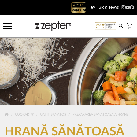
Blog
News
COOKART®
GĂTIT SĂNĂTOS
PREPARAREA SĂNĂTOASĂ A HRANEI
HRANĂ SĂNĂTOASĂ