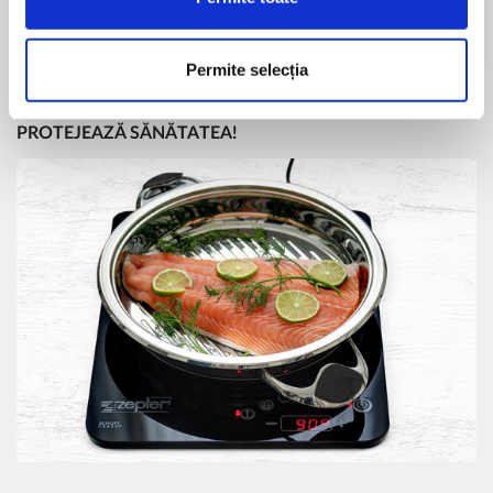
frigere aleasă. Procesul de frigere este gata după
aproximativ 10 minute.
Permite selecția
ZEPTER ECONOMISEȘTE HRANĂ, ENERGIE, TIMP ȘI
BANI, DAR CEL MAI IMPORTANT, ZEPTER VĂ
PROTEJEAZĂ SĂNĂTATEA!