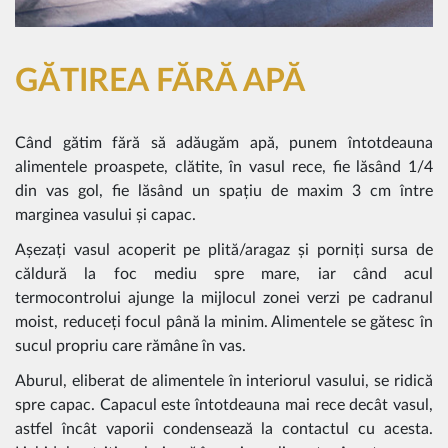
GĂTIREA FĂRĂ APĂ
Când gătim fără să adăugăm apă, punem întotdeauna
alimentele proaspete, clătite, în vasul rece, fie lăsând 1/4
din vas gol, fie lăsând un spațiu de maxim 3 cm între
marginea vasului și capac.
Așezați vasul acoperit pe plită/aragaz și porniți sursa de
căldură la foc mediu spre mare, iar când acul
termocontrolui ajunge la mijlocul zonei verzi pe cadranul
moist, reduceți focul până la minim. Alimentele se gătesc în
sucul propriu care rămâne în vas.
Aburul, eliberat de alimentele în interiorul vasului, se ridică
spre capac. Capacul este întotdeauna mai rece decât vasul,
astfel încât vaporii condensează la contactul cu acesta.