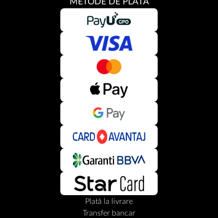
METODE DE PLATĂ
Plată la livrare
Transfer bancar