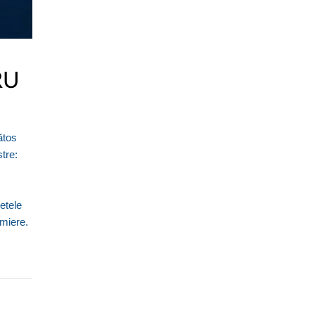
RU
ătos
tre:
retele
emiere.