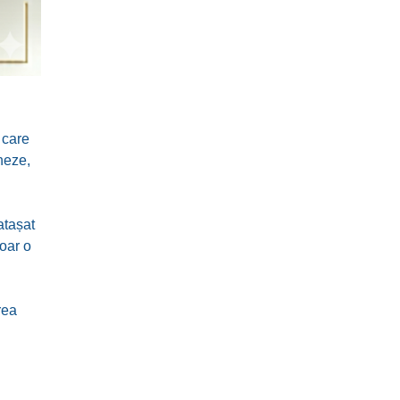
 care
neze,
atașat
doar o
rea