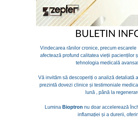
BULETIN INF
Vindecarea rănilor cronice, precum escarele 
afectează profund calitatea vieții pacienților
tehnologia medicală avansată
Vă invităm să descoperiți o analiză detaliată 
prezintă dovezi clinice și testimoniale medic
lună , până la regenerar
Lumina
Bioptron
nu doar accelerează închi
inflamației și a durerii, ofer