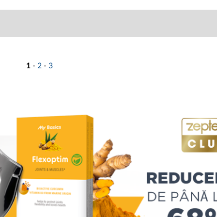
1
-
2
-
3