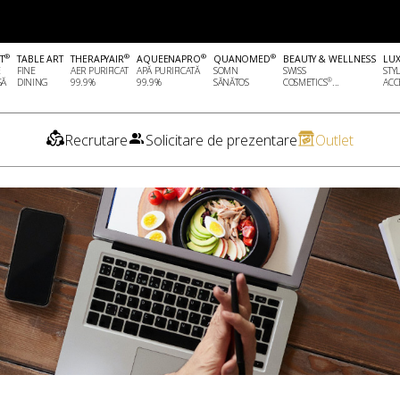
®
®
®
®
T
TABLE ART
THERAPYAIR
AQUEENAPRO
QUANOMED
BEAUTY & WELLNESS
LU
E
FINE
AER PURIFICAT
APĂ PURIFICATĂ
SOMN
SWISS
STY
®
SĂ
DINING
99.9%
99.9%
SĂNĂTOS
COSMETICS
...
ACCE
Recrutare
Solicitare de prezentare
Outlet