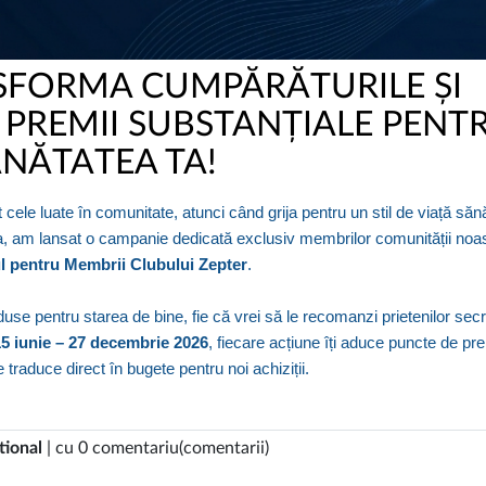
SFORMA CUMPĂRĂTURILE ȘI
PREMII SUBSTANȚIALE PENT
NĂTATEA TA!
cele luate în comunitate, atunci când grija pentru un stil de viață săn
eea, am lansat o campanie dedicată exclusiv membrilor comunității noas
 pentru Membrii Clubului Zepter
.
oduse pentru starea de bine, fie că vrei să le recomanzi prietenilor sec
15 iunie – 27 decembrie 2026
, fiecare acțiune îți aduce puncte de pr
 traduce direct în bugete pentru noi achiziții.
tional
| cu 0 comentariu(comentarii)