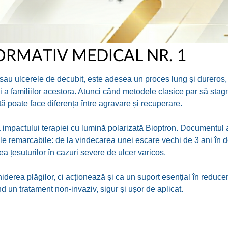
ORMATIV MEDICAL NR. 1
sau ulcerele de decubit, este adesea un proces lung și dureros,
 și a familiilor acestora. Atunci când metodele clasice par să stag
 poate face diferența între agravare și recuperare.
a impactului terapiei cu lumină polarizată Bioptron. Documentul 
ale remarcabile: de la vindecarea unei escare vechi de 3 ani în 
ea țesuturilor în cazuri severe de ulcer varicos.
derea plăgilor, ci acționează și ca un suport esențial în reduce
ind un tratament non-invaziv, sigur și ușor de aplicat.