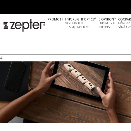
®
®
PROMOȚII
HYPERLIGHT OPTICS
BIOPTRON
COOKAR
VEZI MAI BINE
HYPERLIGHT
MÂNCAR
TE SIMȚI MAI BINE
THERAPY
SĂNĂTOA
#