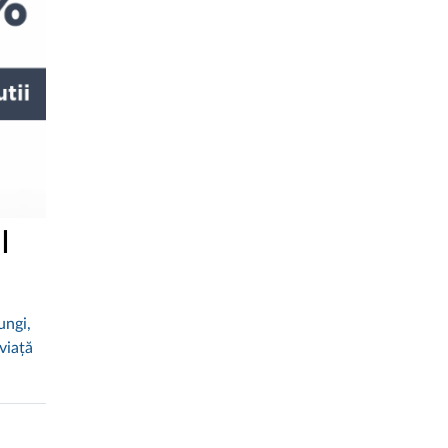
I
ungi,
viață