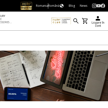
Romania
Română
Blog
News
XURY
LE
SSORIES ...
Logare în
cont