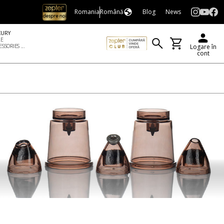
Romania
Română
Blog
News
XURY
LE
SSORIES ...
Logare în
cont