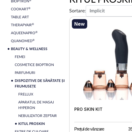
®
BIOPTRON
®
COOKART
Sortare:
TABLE ART
New
®
THERAPYAIR
®
AQUEENAPRO
®
QUANOMED
BEAUTY & WELLNESS
FEMEI
COSMETICE BIOPTRON
PARFUMURI
DISPOZITIVE DE SĂNĂTATE ȘI
FRUMUSEȚE
FRELLUX
APARATUL DE MASAJ
HYPERON
PRO SKIN KIT
NEBULIZATOR ZEPTAIR
KITUL PROSKIN
Prețul de vânzare
3
FILTRE DE CULOARE