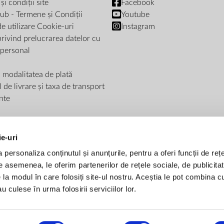
i condiții site
Facebook
ub - Termene și Condiții
Youtube
de utilizare Cookie-uri
Instagram
privind prelucrarea datelor cu
 personal
i modalitatea de plată
de livrare și taxa de transport
nte
ie-uri
personaliza conținutul și anunțurile, pentru a oferi funcții de rețe
De asemenea, le oferim partenerilor de rețele sociale, de publicitat
METODE DE PLATĂ
e la modul în care folosiți site-ul nostru. Aceștia le pot combina c
u culese în urma folosirii serviciilor lor.
Plată la livrare
Transfer bancar
Card bancar - rate fara