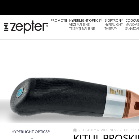
®
®
PROMOȚII
HYPERLIGHT OPTICS
BIOPTRON
COOKAR
VEZI MAI BINE
HYPERLIGHT
MÂNCAR
TE SIMȚI MAI BINE
THERAPY
SĂNĂTOA
BEAUTY & WELLNESS
DISPOZI
®
HYPERLIGHT OPTICS
KITUL PROSK