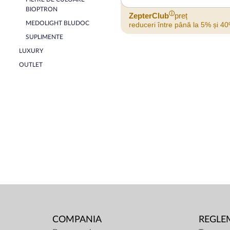
BIOPTRON
ⓘ
ZepterClub
preț
MEDOLIGHT BLUDOC
reduceri între până la 5% și 4
SUPLIMENTE
LUXURY
OUTLET
COMPANIA
REGLE