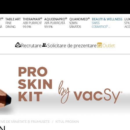
®
®
®
®
T
TABLE ART
THERAPYAIR
AQUEENAPRO
QUANOMED
BEAUTY & WELLNESS
LU
E
FINE
AER PURIFICAT
APĂ PURIFICATĂ
SOMN
SWISS
STY
®
SĂ
DINING
99.9%
99.9%
SĂNĂTOS
COSMETICS
...
ACCE
Recrutare
Solicitare de prezentare
Outlet
TIVE DE SĂNĂTATE ȘI FRUMUSEȚE
KITUL PROSKIN
IN