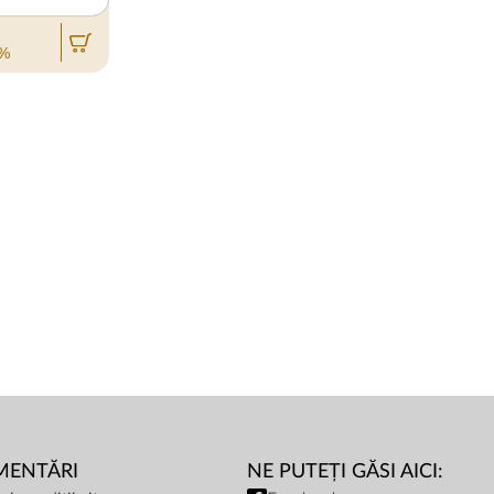
0%
MENTĂRI
NE PUTEȚI GĂSI AICI: