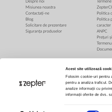
Despre noi
Termene ș
Misiunea noastra
ZepterCl
Contactați-ne
Politica 
Blog
Politica 
Solicitare de prezentare
caracter
Siguranța produselor
ANPC
Prețuri ș
Termenul 
Docume
Acest site utilizează cook
Folosim cookie-uri pentru a 
pentru a analiza traficul. 
analize informații cu privir
informații oferite de dvs. sa
Selecția