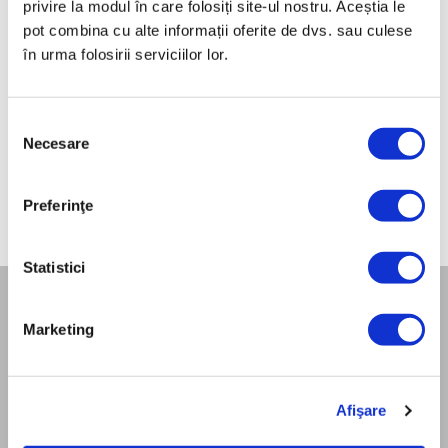
privire la modul în care folosiți site-ul nostru. Aceștia le
pot combina cu alte informații oferite de dvs. sau culese
ⓘ
ZepterClub
preț
reduceri între până la 5% și 40%
în urma folosirii serviciilor lor.
Selecția
Necesare
consimțământului
Preferinţe
Statistici
Marketing
COMPANIA
Despre noi
Misiunea noastra
Contactați-ne
Afişare
Blog