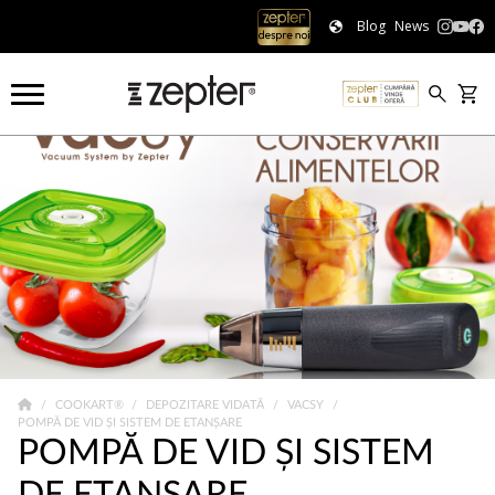
Blog
News
COOKART®
DEPOZITARE VIDATĂ
VACSY
POMPĂ DE VID ȘI SISTEM DE ETANȘARE
POMPĂ DE VID ȘI SISTEM
DE ETANȘARE