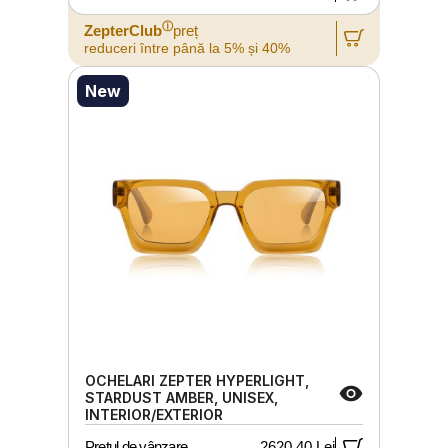
ⓘ
ZepterClub
preț
reduceri între până la 5% și 40%
New
OCHELARI ZEPTER HYPERLIGHT,
STARDUST AMBER, UNISEX,
INTERIOR/EXTERIOR
Prețul de vânzare
2620,40 Lei