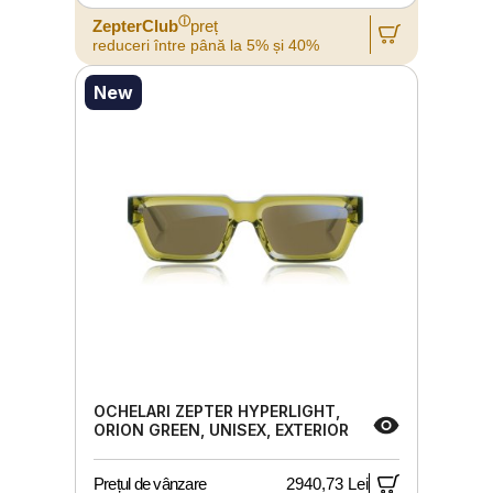
ⓘ
ZepterClub
preț
reduceri între până la 5% și 40%
New
OCHELARI ZEPTER HYPERLIGHT,
ORION GREEN, UNISEX, EXTERIOR
Prețul de vânzare
2940,73 Lei