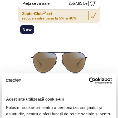
Prețul de vânzare
2567,89 Lei
ⓘ
ZepterClub
preț
reduceri între până la 5% și 40%
New
Acest site utilizează cookie-uri
OCHELARI ZEPTER HYPERLIGHT,
Folosim cookie-uri pentru a personaliza conținutul și
ZERO G BLACK TITANIUM, UNISEX,
anunțurile, pentru a oferi funcții de rețele sociale și pentru
EXTERIOR