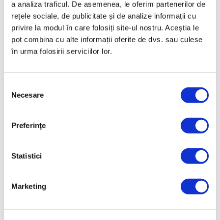
a analiza traficul. De asemenea, le oferim partenerilor de
Prețul de vânzare
2830,45 Lei
rețele sociale, de publicitate și de analize informații cu
privire la modul în care folosiți site-ul nostru. Aceștia le
ⓘ
ZepterClub
preț
reduceri între până la 5% și 40%
pot combina cu alte informații oferite de dvs. sau culese
în urma folosirii serviciilor lor.
New
Selecția
Necesare
consimțământului
Preferinţe
Statistici
Marketing
OCHELARI ZEPTER HYPERLIGHT,
HALO BLACK, UNISEX, EXTERIOR,
CLIP-ON