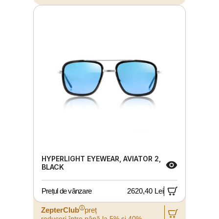
HYPERLIGHT EYEWEAR, AVIATOR 2,
BLACK
Prețul de vânzare
2620,40 Lei
ⓘ
ZepterClub
preț
reduceri între până la 5% și 40%