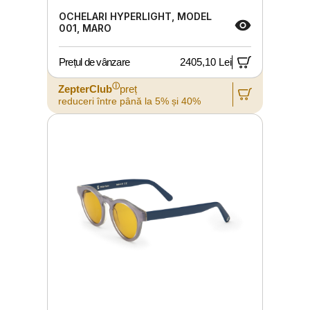
OCHELARI HYPERLIGHT, MODEL
001, MARO
Prețul de vânzare
2405,10 Lei
ⓘ
ZepterClub
preț
reduceri între până la 5% și 40%