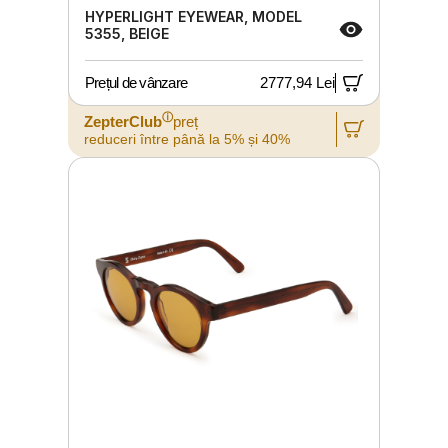
HYPERLIGHT EYEWEAR, MODEL
5355, BEIGE
Prețul de vânzare
2777,94 Lei
ⓘ
ZepterClub
preț
reduceri între până la 5% și 40%