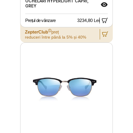
OCHELARI HYPERLIGHT CAPRI,
GREY
Prețul de vânzare
3234,80 Lei
ⓘ
ZepterClub
preț
reduceri între până la 5% și 40%