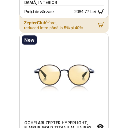
DAMĂ, INTERIOR
Prețul de vânzare
2084,77 Lei
ⓘ
ZepterClub
preț
reduceri între până la 5% și 40%
New
OCHELARI ZEPTER HYPERLIGHT,
NIMBUS GOLD TITANIUM, UNISEX,