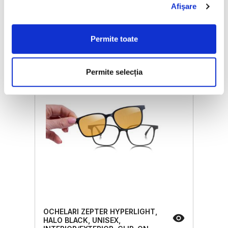
Afişare
Prețul de vânzare
2352,58 Lei
ⓘ
ZepterClub
preț
Permite toate
reduceri între până la 5% și 40%
New
Permite selecția
OCHELARI ZEPTER HYPERLIGHT,
HALO BLACK, UNISEX,