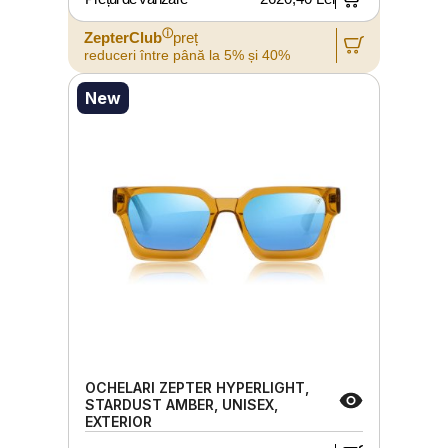
ⓘ
ZepterClub
preț
reduceri între până la 5% și 40%
New
OCHELARI ZEPTER HYPERLIGHT,
STARDUST AMBER, UNISEX,
EXTERIOR