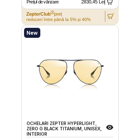
Prețul de vânzare
2830,45 Lei
ⓘ
ZepterClub
preț
reduceri între până la 5% și 40%
New
OCHELARI ZEPTER HYPERLIGHT,
ZERO G BLACK TITANIUM, UNISEX,
INTERIOR