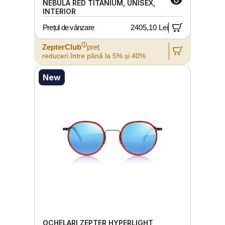
NEBULA RED TITANIUM, UNISEX,
INTERIOR
Prețul de vânzare
2405,10 Lei
ⓘ
ZepterClub
preț
reduceri între până la 5% și 40%
New
OCHELARI ZEPTER HYPERLIGHT,