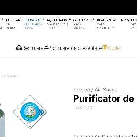
®
®
®
®
T
TABLE ART
THERAPYAIR
AQUEENAPRO
QUANOMED
BEAUTY & WELLNESS
LU
E
FINE
AER PURIFICAT
APĂ PURIFICATĂ
SOMN
SWISS
STY
®
SĂ
DINING
99.9%
99.9%
SĂNĂTOS
COSMETICS
...
ACCE
Recrutare
Solicitare de prezentare
Outlet
AIR® SMART
Therapy Air Smart
Purificator d
TAS-100
Therapy Air® Smart combină 