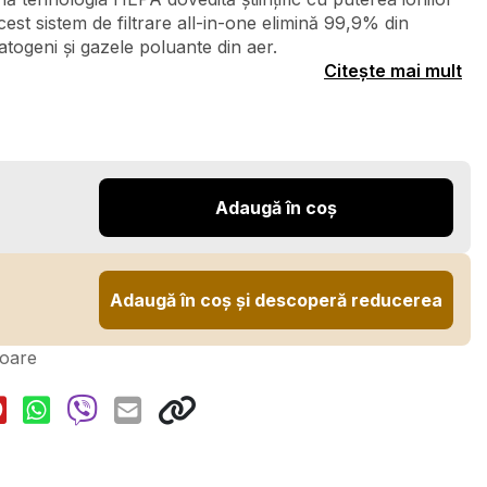
Acest sistem de filtrare all-in-one elimină 99,9% din
patogeni și gazele poluante din aer.
Citește mai mult
Adaugă în coș
Adaugă în coș și descoperă reducerea
toare