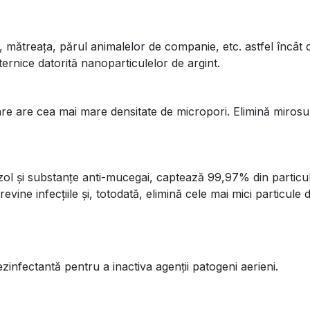
 mătreața, părul animalelor de companie, etc. astfel încât c
ernice datorită nanoparticulelor de argint.
are cea mai mare densitate de micropori. Elimină mirosurile
ol și substanțe anti-mucegai, captează 99,97% din particul
revine infecțiile și, totodată, elimină cele mai mici particule 
infectantă pentru a inactiva agenții patogeni aerieni.