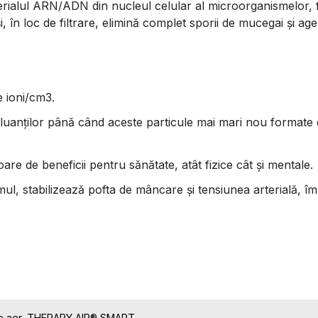
lul ARN/ADN din nucleul celular al microorganismelor, fă
 în loc de filtrare, elimină complet sporii de mucegai și agen
 ioni/cm3.
 poluanților până când aceste particule mai mari nou format
re de beneficii pentru sănătate, atât fizice cât și mentale.
smul, stabilizează pofta de mâncare și tensiunea arterială, 
 de aer, THERAPY AIR® SMART