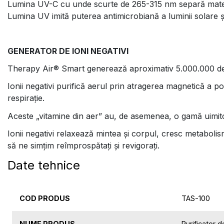
Lumina UV-C cu unde scurte de 265-315 nm separă materia
Lumina UV imită puterea antimicrobiană a luminii solare și,
GENERATOR DE IONI NEGATIVI
Therapy Air® Smart generează aproximativ 5.000.000 de
Ionii negativi purifică aerul prin atragerea magnetică a
respirație.
Aceste „vitamine din aer” au, de asemenea, o gamă uimitoa
Ionii negativi relaxează mintea și corpul, cresc metaboli
să ne simțim reîmprospătați și revigorați.
Date tehnice
COD PRODUS
TAS-100
NUME PRODUS
Purificator