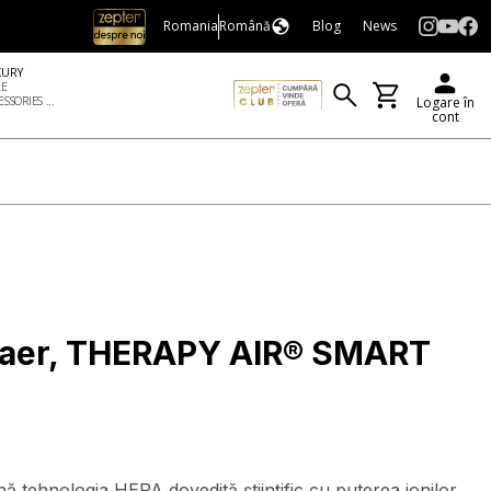
Romania
Română
Blog
News
XURY
LE
SSORIES ...
Logare în
cont
e aer, THERAPY AIR® SMART
tehnologia HEPA dovedită științific cu puterea ionilor