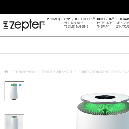
®
®
PROMOȚII
HYPERLIGHT OPTICS
BIOPTRON
COOKAR
VEZI MAI BINE
HYPERLIGHT
MÂNCAR
TE SIMȚI MAI BINE
THERAPY
SĂNĂTOA
THERAPYAIR®
THERAPY AIR SMART
PURIFICATOR DE AER, THERAPY 