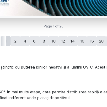
Page 1 of 20
1
2
4
6
8
10
12
14
16
18
20
ințific cu puterea ionilor negativi și a luminii UV-C. Acest 
0°, în mai multe etape, care permite distribuirea rapidă a aeru
ficat indiferent unde plasați dispozitivul.