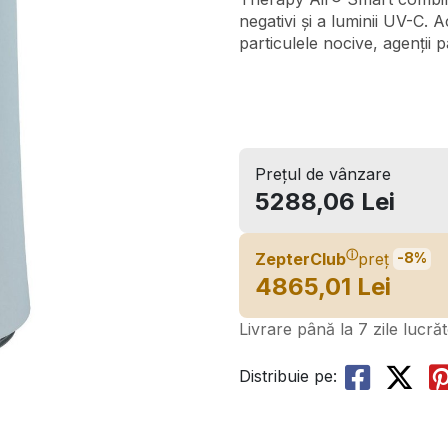
negativi și a luminii UV-C. 
particulele nocive, agenții 
Prețul de vânzare
5288,06 Lei
ⓘ
ZepterClub
preț
-8%
4865,01 Lei
Livrare până la 7 zile lucră
Distribuie pe: