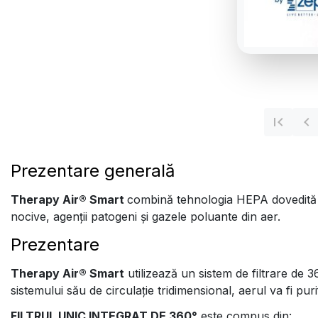
Prezentare generală
Therapy Air® Smart
combină tehnologia HEPA dovedită ști
nocive, agenții patogeni și gazele poluante din aer.
Prezentare
Therapy Air® Smart
utilizează un sistem de filtrare de 36
sistemului său de circulație tridimensional, aerul va fi puri
FILTRUL UNIC INTEGRAT DE 360°
este compus din: