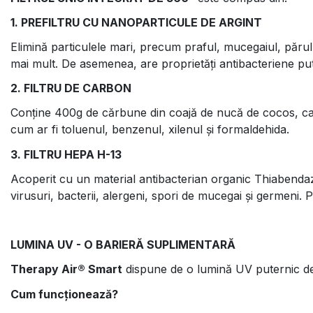
1. PREFILTRU CU NANOPARTICULE DE ARGINT
Elimină particulele mari, precum praful, mucegaiul, părul,
mai mult. De asemenea, are proprietăți antibacteriene put
2. FILTRU DE CARBON
Conține 400g de cărbune din coajă de nucă de cocos, care 
cum ar fi toluenul, benzenul, xilenul și formaldehida.
3. FILTRU HEPA H-13
Acoperit cu un material antibacterian organic Thiabendaz
virusuri, bacterii, alergeni, spori de mucegai și germeni. P
LUMINA UV - O BARIERĂ SUPLIMENTARĂ
Therapy Air® Smart
dispune de o lumină UV puternic dez
Cum funcționează?