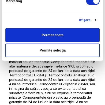
Marketing
COD PRODUS
Z-2430
Afişare
NUME PRODUS
Vas 3 l, diametru 24 cm
Permite toate
GARANŢIE
Produsele Zepter din oţel inoxidabil au o garanţie de
Permite selecția
30 de ani, care acoperă reparaţia sau înlocuirea
completă a produselor care prezintă defecte de
material sau de fabricaţie. Componentele fabricate din
alte materiale decât aliajele metalice 316L şi 304 au o
perioadă de garanţie de 24 de luni de la data achiziţiei.
Termocontrolul Digital şi Termocontrolul Analogic au o
perioadă de garanţie de 24 de luni de la data achiziţiei.
A nu se introduce Termocontrolul Zepter în cuptor sau
în maşina de spălat vase, a se evita contactul cu
suprafeţele fierbinţi şi a nu se expune la temperaturi
ridicate. Componentele din plastic au o perioadă de
garanţie de 24 de luni de la data achiziţiei. A nu se