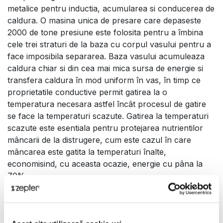
metalice pentru inductia, acumularea si conducerea de
caldura. O masina unica de presare care depaseste
2000 de tone presiune este folosita pentru a îmbina
cele trei straturi de la baza cu corpul vasului pentru a
face imposibila separarea. Baza vasului acumuleaza
caldura chiar si din cea mai mica sursa de energie si
transfera caldura în mod uniform în vas, în timp ce
proprietatile conductive permit gatirea la o
temperatura necesara astfel încât procesul de gatire
se face la temperaturi scazute. Gatirea la temperaturi
scazute este esentiala pentru protejarea nutrientilor
mâncarii de la distrugere, cum este cazul în care
mâncarea este gatita la temperaturi înalte,
economisind, cu aceasta ocazie, energie cu pâna la
70%.
IMPORTANT:
Pentru a beneficia de garan?ia de 30 de
ani, va recomandam sa
deconserva?i toate