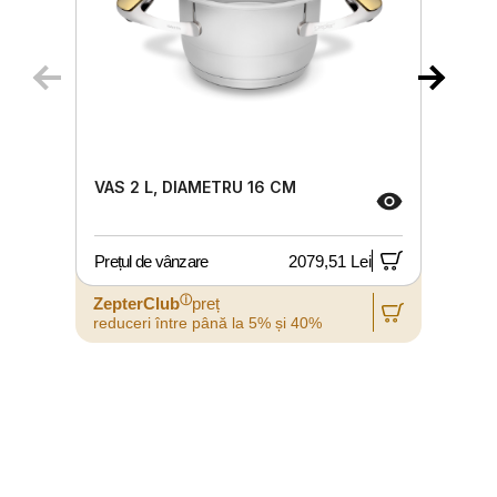
VAS 2 L, DIAMETRU 16 CM
Prețul de vânzare
2079,51 Lei
P
ⓘ
ZepterClub
preț
reduceri între până la 5% și 40%
r