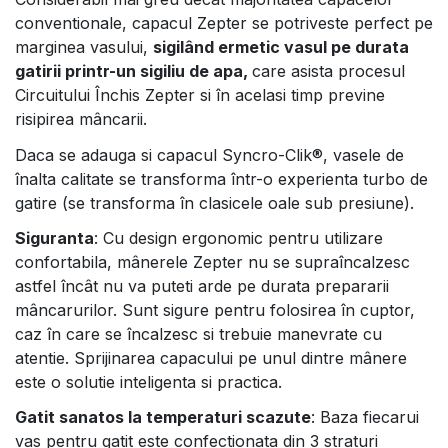
conventionale, capacul Zepter se potriveste perfect pe
marginea vasului,
sigilând ermetic vasul pe durata
gatirii printr-un sigiliu de apa,
care asista procesul
Circuitului Închis Zepter si în acelasi timp previne
risipirea mâncarii.
Daca se adauga si capacul Syncro-Clik®, vasele de
înalta calitate se transforma într-o experienta turbo de
gatire (se transforma în clasicele oale sub presiune).
Siguranta
: Cu design ergonomic pentru utilizare
confortabila, mânerele Zepter nu se supraîncalzesc
astfel încât nu va puteti arde pe durata prepararii
mâncarurilor. Sunt sigure pentru folosirea în cuptor,
caz în care se încalzesc si trebuie manevrate cu
atentie. Sprijinarea capacului pe unul dintre mânere
este o solutie inteligenta si practica.
Gatit sanatos la temperaturi scazute
: Baza fiecarui
vas pentru gatit este confectionata din 3 straturi