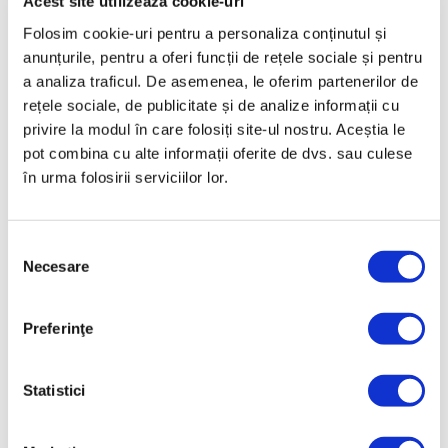
Acest site utilizează cookie-uri
vasele
înainte de utilizare (respectiv sa le cura?a?i cu
Folosim cookie-uri pentru a personaliza conținutul și
detergen?ii speciali Zepter a?a cum este prezentat în
anunțurile, pentru a oferi funcții de rețele sociale și pentru
videoclipul de mai jos).
a analiza traficul. De asemenea, le oferim partenerilor de
rețele sociale, de publicitate și de analize informații cu
privire la modul în care folosiți site-ul nostru. Aceștia le
pot combina cu alte informații oferite de dvs. sau culese
în urma folosirii serviciilor lor.
Selecția
Acceptă Politica de cookie-uri pentru a vizualiza
Necesare
consimțământului
conținutul video
Ca să poți vizualiza conținutul video este necesar să
accepți Politica de cookie-uri. Alternativ, poți vizualiza
Preferinţe
conținutul video direct pe YouTube
.
Link
Statistici
Date tehnice