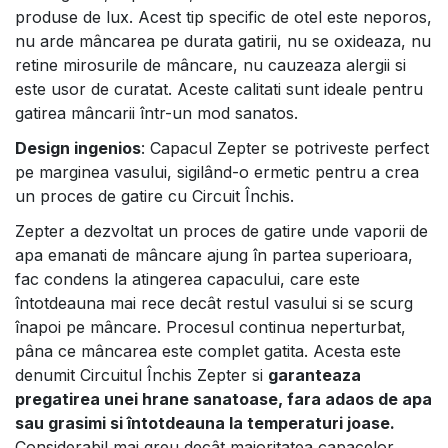
produse de lux. Acest tip specific de otel este neporos,
nu arde mâncarea pe durata gatirii, nu se oxideaza, nu
retine mirosurile de mâncare, nu cauzeaza alergii si
este usor de curatat. Aceste calitati sunt ideale pentru
gatirea mâncarii într-un mod sanatos.
Design ingenios
: Capacul Zepter se potriveste perfect
pe marginea vasului, sigilând-o ermetic pentru a crea
un proces de gatire cu Circuit Închis.
Zepter a dezvoltat un proces de gatire unde vaporii de
apa emanati de mâncare ajung în partea superioara,
fac condens la atingerea capacului, care este
întotdeauna mai rece decât restul vasului si se scurg
înapoi pe mâncare. Procesul continua neperturbat,
pâna ce mâncarea este complet gatita. Acesta este
denumit Circuitul Închis Zepter si
garanteaza
pregatirea unei hrane sanatoase, fara adaos de apa
sau grasimi si întotdeauna la temperaturi joase.
Considerabil mai greu decât majoritatea capacelor