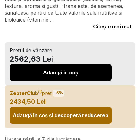
textura, aroma si gust). Hrana este, de asemenea,
sanatoasa pentru ca toate valorile sale nutritive si
biologice (vitamine,...
Citește mai mult
Prețul de vânzare
2562,63 Lei
Adaugă în coș
ⓘ
ZepterClub
preț
-5%
2434,50 Lei
Adaugă în coș și descoperă reducerea
Livrare până la 7 zile lucrătoare