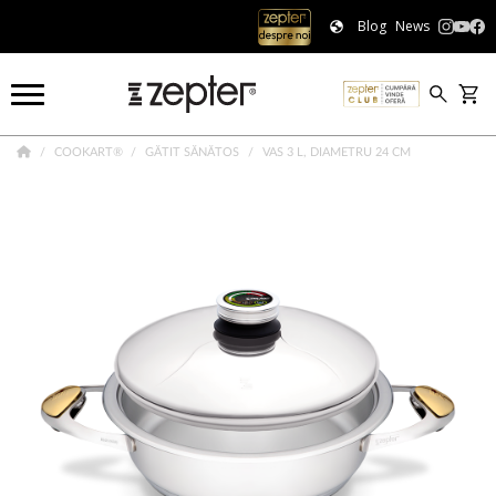
Blog
News
COOKART®
GĂTIT SĂNĂTOS
VAS 3 L, DIAMETRU 24 CM