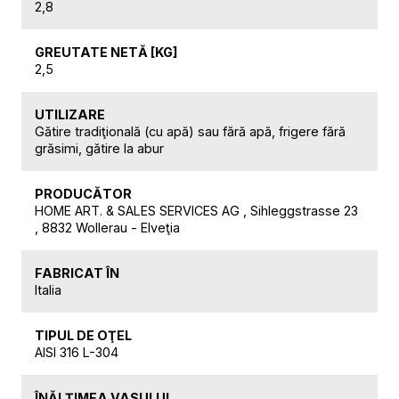
2,8
GREUTATE NETĂ [KG]
2,5
UTILIZARE
Gătire tradiţională (cu apă) sau fără apă, frigere fără
grăsimi, gătire la abur
PRODUCĂTOR
HOME ART. & SALES SERVICES AG , Sihleggstrasse 23
, 8832 Wollerau - Elveţia
FABRICAT ÎN
Italia
TIPUL DE OŢEL
AISI 316 L-304
ÎNĂLŢIMEA VASULUI