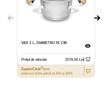
VAS 2 L, DIAMETRU 16 CM
Prețul de vânzare
2078,56 Lei
P
ⓘ
ZepterClub
preț
reduceri între până la 5% și 40%
r