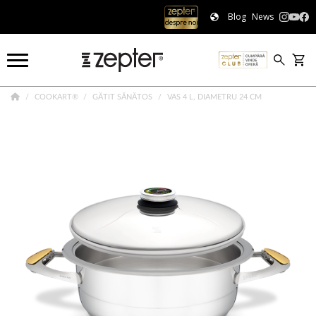
Blog
News
COOKART®
GĂTIT SĂNĂTOS
VAS 4 L, DIAMETRU 24 CM