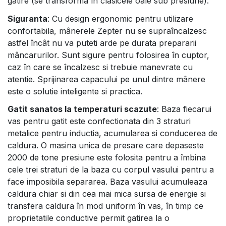
gatire (se transforma în clasicele oale sub presiune).
Siguranta
: Cu design ergonomic pentru utilizare
confortabila, mânerele Zepter nu se supraîncalzesc
astfel încât nu va puteti arde pe durata prepararii
mâncarurilor. Sunt sigure pentru folosirea în cuptor,
caz în care se încalzesc si trebuie manevrate cu
atentie. Sprijinarea capacului pe unul dintre mânere
este o solutie inteligente si practica.
Gatit sanatos la temperaturi scazute
: Baza fiecarui
vas pentru gatit este confectionata din 3 straturi
metalice pentru inductia, acumularea si conducerea de
caldura. O masina unica de presare care depaseste
2000 de tone presiune este folosita pentru a îmbina
cele trei straturi de la baza cu corpul vasului pentru a
face imposibila separarea. Baza vasului acumuleaza
caldura chiar si din cea mai mica sursa de energie si
transfera caldura în mod uniform în vas, în timp ce
proprietatile conductive permit gatirea la o