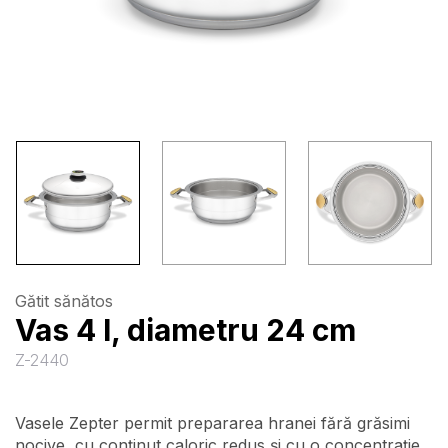
Gătit sănătos
Vas 4 l, diametru 24 cm
Z-2440
Vasele Zepter permit prepararea hranei fără grăsimi
nocive, cu conţinut caloric redus şi cu o concentraţie