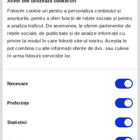
Acest site utilizează cookie-uri
Folosim cookie-uri pentru a personaliza conținutul și
Acceptă Politica de cookie-uri pentru a vizualiza
anunțurile, pentru a oferi funcții de rețele sociale și pentru
conținutul video
a analiza traficul. De asemenea, le oferim partenerilor de
Ca să poți vizualiza conținutul video este necesar să
rețele sociale, de publicitate și de analize informații cu
accepți Politica de cookie-uri. Alternativ, poți vizualiza
privire la modul în care folosiți site-ul nostru. Aceștia le
conținutul video direct pe YouTube
.
Link
pot combina cu alte informații oferite de dvs. sau culese
în urma folosirii serviciilor lor.
Date tehnice
Selecția
Necesare
consimțământului
COD PRODUS
Z-2440
Preferinţe
NUME PRODUS
Vas 4 l, diametru 24 cm
Statistici
GARANŢIE