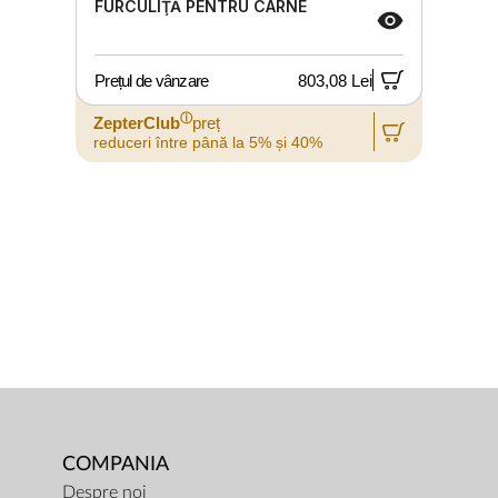
FURCULIŢĂ PENTRU CARNE
Prețul de vânzare
803,08 Lei
P
ⓘ
ZepterClub
preț
reduceri între până la 5% și 40%
r
COMPANIA
Despre noi