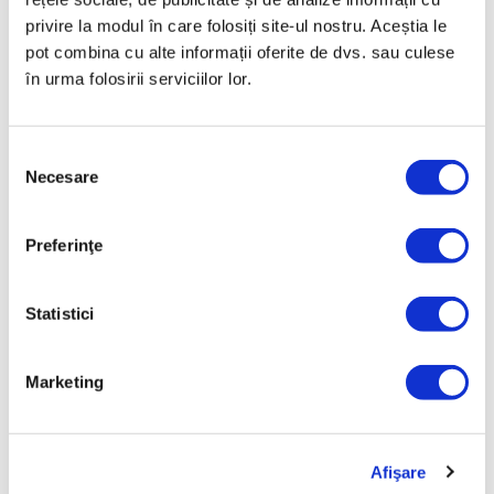
care rezultă în urma utilizării normale, zgârieturi și
crăpături care nu afectează performanțele produsului
privire la modul în care folosiți site-ul nostru. Aceștia le
și pagubele provocate de utilizarea
pot combina cu alte informații oferite de dvs. sau culese
necorespunzătoare.
în urma folosirii serviciilor lor.
GREUTATE BRUTĂ [KG]
0,38
Selecția
Necesare
consimțământului
GREUTATE NETĂ [KG]
0,12
Preferinţe
APLICABILITATE
Suport pentru cuţite
Statistici
PRODUCĂTOR
FELIX SOLINGEN GmbH, An den Eichen 6, 42699
Marketing
Solingen
DIMENSIUNI
40x30x4 cm
Afişare