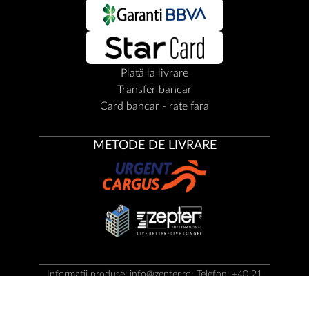
Plată la livrare
Transfer bancar
Card bancar - rate fara
METODE DE LIVRARE
Informatii produse:
info@zepter.ro
; Telefon: +40 21
302 0407