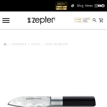
Blog
News
COOKART®
CUȚITE
CUŢIT DE DECOJIT