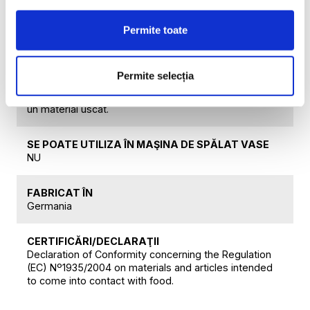
MATERIAL
Permite toate
Placă de furnir din stejar brun
CURĂŢARE ŞI ÎNTREŢINERE
Permite selecția
Se recomandă curăţarea şi spălarea manuală a
cuţitelor. După utilizare, clătiţi cu apă caldă şi uscaţi cu
un material uscat.
SE POATE UTILIZA ÎN MAŞINA DE SPĂLAT VASE
NU
FABRICAT ÎN
Germania
CERTIFICĂRI/DECLARAŢII
Declaration of Conformity concerning the Regulation
(EC) Nº1935/2004 on materials and articles intended
to come into contact with food.