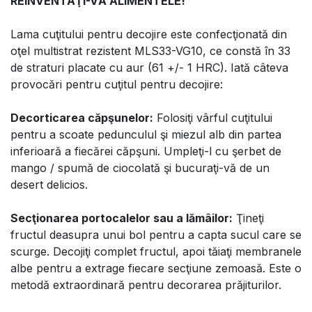
REINVENTAŢI-VĂ ALIMENTELE!
Lama cuţitului pentru decojire este confecţionată din
oţel multistrat rezistent MLS33-VG10, ce constă în 33
de straturi placate cu aur (61 +/- 1 HRC). Iată câteva
provocări pentru cuţitul pentru decojire:
Decorticarea căpşunelor:
Folosiţi vârful cuţitului
pentru a scoate pedunculul şi miezul alb din partea
inferioară a fiecărei căpşuni. Umpleţi-l cu şerbet de
mango / spumă de ciocolată şi bucuraţi-vă de un
desert delicios.
Secţionarea portocalelor sau a lămâilor:
Ţineţi
fructul deasupra unui bol pentru a capta sucul care se
scurge. Decojiţi complet fructul, apoi tăiaţi membranele
albe pentru a extrage fiecare secţiune zemoasă. Este o
metodă extraordinară pentru decorarea prăjiturilor.