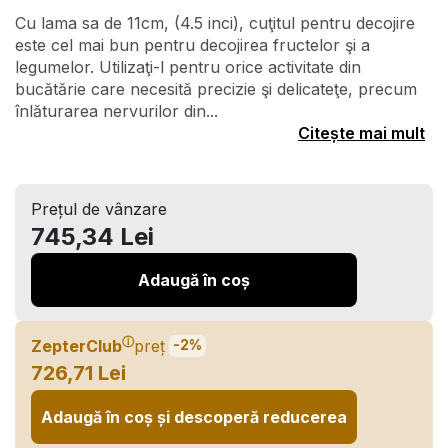
Cu lama sa de 11cm, (4.5 inci), cuţitul pentru decojire
este cel mai bun pentru decojirea fructelor şi a
legumelor. Utilizaţi-l pentru orice activitate din
bucătărie care necesită precizie şi delicateţe, precum
înlăturarea nervurilor din...
Citește mai mult
Prețul de vânzare
745,34 Lei
Adaugă în coș
ⓘ
ZepterClub
preț
-2%
726,71 Lei
Adaugă în coș și descoperă reducerea