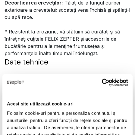
Decorticarea creveţilor:
Tăiaţi de-a lungul curbei
exterioare a crevetelui; scoateţi vena închisă şi spălaţi-l
cu apă rece.
* Rezistent la eroziune, vă sfătuim să curăţaţi şi să
întreţineţi cuţitele FELIX ZEPTER şi accesoriile de
bucătărie pentru a le menţine frumuseţea şi
performanţele înalte timp mai îndelungat.
Date tehnice
COD PRODUS
KA-010
NUME PRODUS
Acest site utilizează cookie-uri
Cuţit de decojit
Folosim cookie-uri pentru a personaliza conținutul și
anunțurile, pentru a oferi funcții de rețele sociale și pentru
GARANŢIE
a analiza traficul. De asemenea, le oferim partenerilor de
2 ani Această garanție nu acoperă: modificări estetice
rețele sociale, de publicitate și de analize informații cu