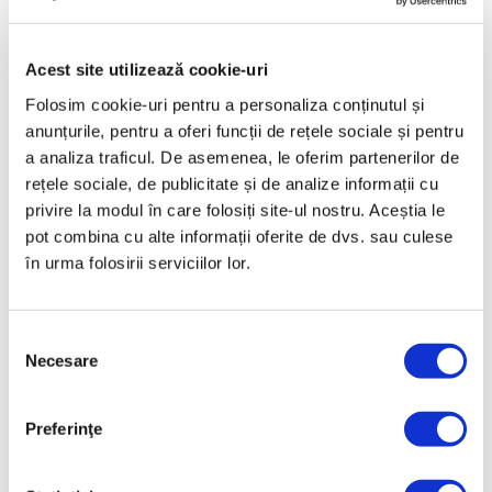
COD PRODUS
KSS-011
Acest site utilizează cookie-uri
NUME PRODUS
Folosim cookie-uri pentru a personaliza conținutul și
PILĂ DE ASCUȚIT CUȚITE, DIAMOND, 25CM
anunțurile, pentru a oferi funcții de rețele sociale și pentru
a analiza traficul. De asemenea, le oferim partenerilor de
GREUTATE BRUTĂ [KG]
rețele sociale, de publicitate și de analize informații cu
0,37
privire la modul în care folosiți site-ul nostru. Aceștia le
pot combina cu alte informații oferite de dvs. sau culese
GREUTATE NETĂ [KG]
în urma folosirii serviciilor lor.
0,34
Selecția
Necesare
consimțământului
Produse conexe
Preferinţe