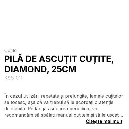
Cuțite
PILĂ DE ASCUȚIT CUȚITE,
DIAMOND, 25CM
KSS-011
În cazul utilizării repetate și prelungite, lamele cuțitelor
se tocesc, așa că va trebui să le acordați o atenție
deosebită. Pe lângă ascuțirea periodică, vă
recomandăm să spălați manual cuțitele și să le uscați...
Citește mai mult