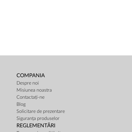
COMPANIA
Despre noi
Misiunea noastra
Contactați-ne
Blog
Solicitare de prezentare
Siguranța produselor
REGLEMENTĂRI