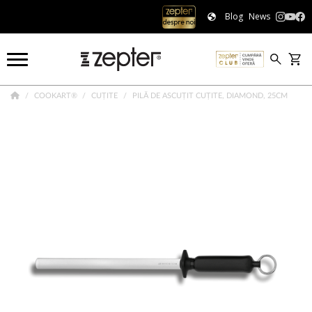
Blog
News
COOKART®
CUȚITE
PILĂ DE ASCUȚIT CUȚITE, DIAMOND, 25CM