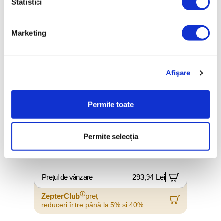
Statistici
Marketing
Afişare
Permite toate
Permite selecția
PILĂ DE ASCUȚIT CUȚITE, STEEL,
25CM
Prețul de vânzare
293,94 Lei
P
ⓘ
ZepterClub
preț
reduceri între până la 5% și 40%
r