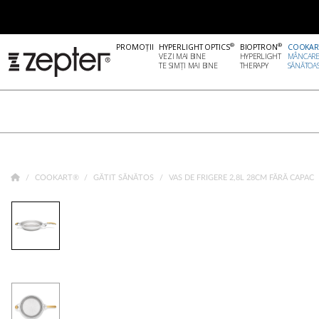
®
®
PROMOȚII
HYPERLIGHT OPTICS
BIOPTRON
COOKAR
VEZI MAI BINE
HYPERLIGHT
MÂNCAR
TE SIMȚI MAI BINE
THERAPY
SĂNĂTOA
COOKART®
GĂTIT SĂNĂTOS
VAS DE FRIGERE 2,8L 28CM FĂRĂ CAPAC