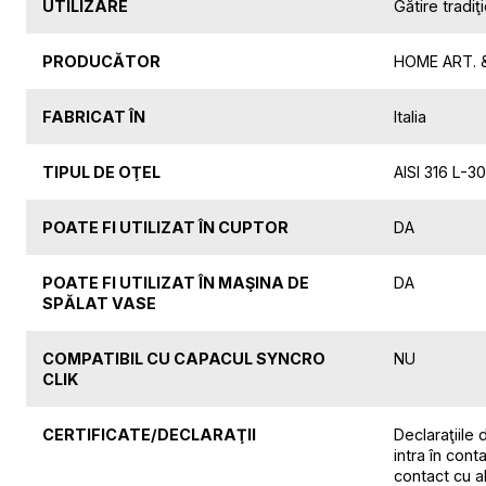
UTILIZARE
Gătire tradiţ
PRODUCĂTOR
HOME ART. & 
FABRICAT ÎN
Italia
TIPUL DE OŢEL
AISI 316 L-3
POATE FI UTILIZAT ÎN CUPTOR
DA
POATE FI UTILIZAT ÎN MAŞINA DE
DA
SPĂLAT VASE
COMPATIBIL CU CAPACUL SYNCRO
NU
CLIK
CERTIFICATE/DECLARAŢII
Declaraţiile
intra în cont
contact cu a