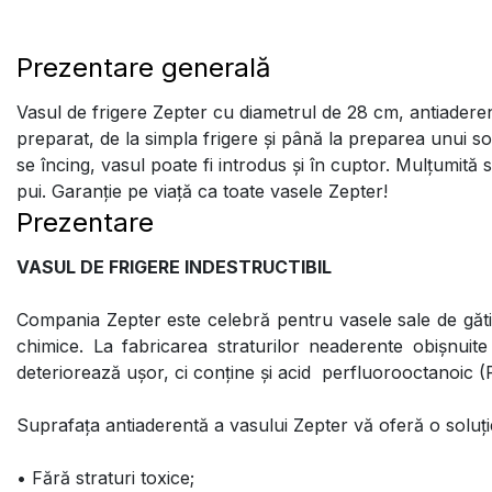
Prezentare generală
Vasul de frigere Zepter cu diametrul de 28 cm, antiaderent 
preparat, de la simpla frigere și până la preparea unui s
se încing, vasul poate fi introdus și în cuptor. Mulțumită s
pui. Garanție pe viață ca toate vasele Zepter!
Prezentare
VASUL DE FRIGERE INDESTRUCTIBIL
Compania Zepter este celebră pentru vasele sale de gătit 
chimice. La fabricarea straturilor neaderente obișnuite
deteriorează ușor, ci conține și acid perfluorooctanoic (
Suprafața antiaderentă a vasului Zepter vă oferă o soluți
• Fără straturi toxice;