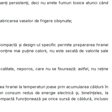
nți persistenți, deci nu emite fumuri toxice atunci când
fabricarea vaselor de frigere obișnuite;
Compactă și design-ul specific permite prepararea hranei
nține mai puține calorii, nu este secată de valorile sale
calitate, neporos, care nu se fisurează: astfel, nu reține
ea hranei la temperaturi joase prin acumularea căldurii în
un consum redus de energie electrică și, bineînțeles, la
ompactă funcționează pe orice sursă de căldură, inclusiv