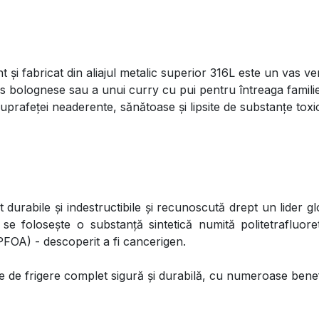
și fabricat din aliajul metalic superior 316L este un vas ver
os bolognese sau a unui curry cu pui pentru întreaga famili
uprafeței neaderente, sănătoase și lipsite de substanțe toxice
durabile și indestructibile și recunoscută drept un lider g
 se folosește o substanță sintetică numită politetrafluor
PFOA) - descoperit a fi cancerigen.
e de frigere complet sigură și durabilă, cu numeroase benefi