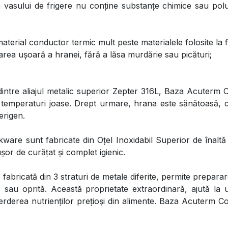
 vasului de frigere nu conține substanțe chimice sau polua
aterial conductor termic mult peste materialele folosite la 
area ușoară a hranei, fără a lăsa murdărie sau picături;
dintre aliajul metalic superior Zepter 316L, Baza Acuterm 
a temperaturi joase. Drept urmare, hrana este sănătoasă, co
erigen.
ware sunt fabricate din Oțel Inoxidabil Superior de înaltă 
șor de curățat și complet igienic.
bricată din 3 straturi de metale diferite, permite preparar
sau oprită. Această proprietate extraordinară, ajută la 
erderea nutrienților prețioși din alimente. Baza Acuterm C