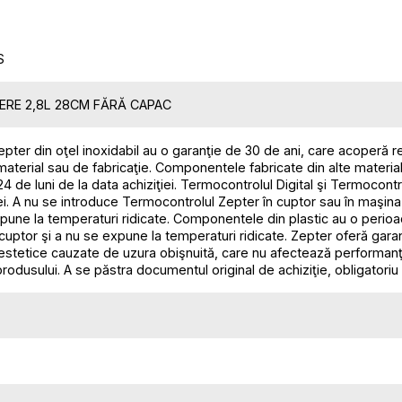
S
GERE 2,8L 28CM FĂRĂ CAPAC
pter din oţel inoxidabil au o garanţie de 30 de ani, care acoperă r
aterial sau de fabricaţie. Componentele fabricate din alte material
24 de luni de la data achiziţiei. Termocontrolul Digital şi Termocont
iei. A nu se introduce Termocontrolul Zepter în cuptor sau în maşina 
xpune la temperaturi ridicate. Componentele din plastic au o perioad
 cuptor şi a nu se expune la temperaturi ridicate. Zepter oferă gar
 estetice cauzate de uzura obişnuită, care nu afectează performanţa
produsului. A se păstra documentul original de achiziţie, obligatoriu