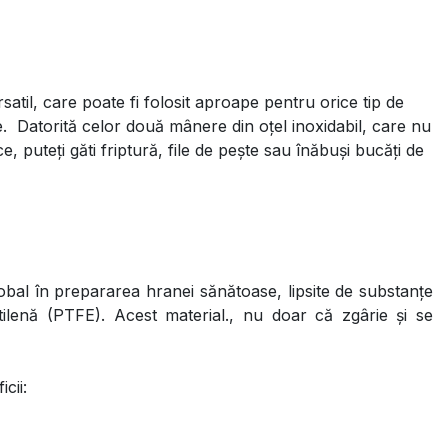
satil, care poate fi folosit aproape pentru orice tip de
e. Datorită celor două mânere din oțel inoxidabil, care nu
, puteți găti friptură, file de pește sau înăbuși bucăți de
lobal în prepararea hranei sănătoase, lipsite de substanțe
etilenă (PTFE). Acest material., nu doar că zgârie și se
cii: