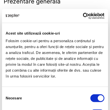
Prezentare generală
TUTTOLUXO 6SB este singurul sistem de curăţare
care funcţionează şi ca umidificator şi purificator de
aer!
Prezentare
Acest site utilizează cookie-uri
Folosiţi VAPORIZATORUL patentat pentru a umidifica
Folosim cookie-uri pentru a personaliza conținutul și
aerul pe care îl respiraţi şi împrospătaţi-l cu arome
anunțurile, pentru a oferi funcții de rețele sociale și pentru
pentru starea dumneavoastră de bine. Nu trebuie să
a analiza traficul. De asemenea, le oferim partenerilor de
faceţi nimic pentru vaporizare, TUTTOLUXO 6SB
rețele sociale, de publicitate și de analize informații cu
lucrează în timp ce dumneavoastră vă relaxaţi.
privire la modul în care folosiți site-ul nostru. Aceștia le
Date tehnice
pot combina cu alte informații oferite de dvs. sau culese
în urma folosirii serviciilor lor.
COD PRODUS
PWC-710B
Selecția
Necesare
consimțământului
NUME PRODUS
VAPORIZATOR PENTRU TUTTOLUXO 6SB