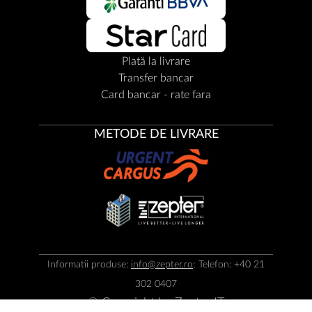
Plată la livrare
Transfer bancar
Card bancar - rate fara
METODE DE LIVRARE
Informatii produse:
info@zepter.ro
; Telefon: +40 21
302 0407
© Copyright by
Zepter IT