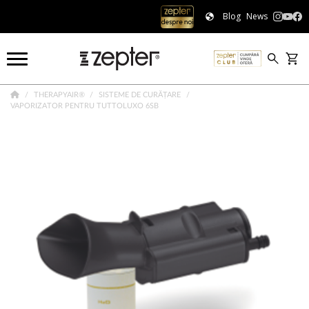
Blog
News
THERAPYAIR®
SISTEME DE CURĂȚARE
VAPORIZATOR PENTRU TUTTOLUXO 6SB