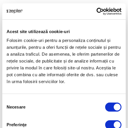
Prezentare generală
O casă curată este o casă sigură! Brandul Zepter
Home Care oferă cele mai bune soluții pentru îngrijirea
Acest site utilizează cookie-uri
familiei tale, astfel încât să ai mereu aer curat și sigur
în casa ta.
Folosim cookie-uri pentru a personaliza conținutul și
Prezentare
anunțurile, pentru a oferi funcții de rețele sociale și pentru
a analiza traficul. De asemenea, le oferim partenerilor de
FILTRU POLIESTER EVACUARE
rețele sociale, de publicitate și de analize informații cu
Date tehnice
privire la modul în care folosiți site-ul nostru. Aceștia le
pot combina cu alte informații oferite de dvs. sau culese
în urma folosirii serviciilor lor.
COD PRODUS
PWC-700-501
Selecția
NUME PRODUS
Necesare
consimțământului
FILTRU POLIESTER EVACUARE
Preferinţe
GREUTATE BRUTĂ [KG]