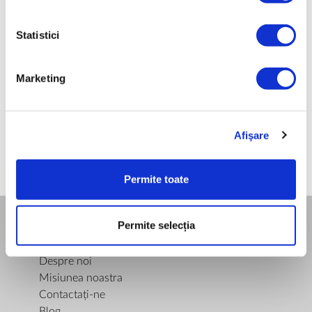
0,08
Statistici
GREUTATE NETĂ [KG]
0,06
Marketing
Afişare
Permite toate
Permite selecția
COMPANIA
Despre noi
Misiunea noastra
Contactați-ne
Blog