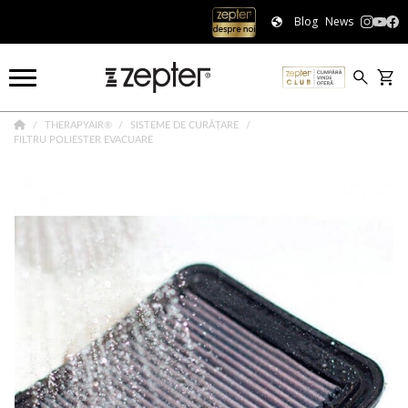
Blog
News
THERAPYAIR®
SISTEME DE CURĂȚARE
FILTRU POLIESTER EVACUARE