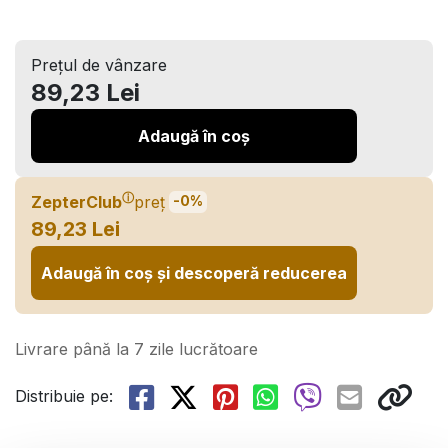
Prețul de vânzare
89,23 Lei
Adaugă în coș
ⓘ
ZepterClub
preț
-0%
89,23 Lei
Adaugă în coș și descoperă reducerea
Livrare până la 7 zile lucrătoare
Distribuie pe: