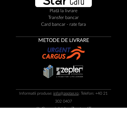
Plată la livrare
Transfer bancar
Card bancar - rate fara
METODE DE LIVRARE
Informatii produse:
info@zepter.ro
; Telefon: +40 21
302 0407
© Copyright by
Zepter IT