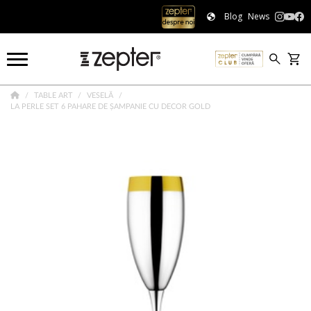
Blog
News
TABLE ART
VESELĂ
LA PERLE SET 6 PAHARE DE ȘAMPANIE CU DECOR GOLD