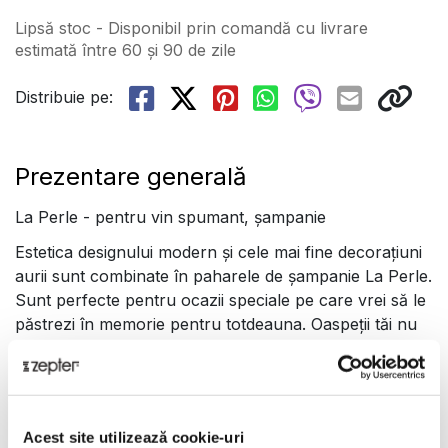
Lipsă stoc - Disponibil prin comandă cu livrare
estimată între 60 și 90 de zile
Distribuie pe:
Prezentare generală
La Perle - pentru vin spumant, șampanie
Estetica designului modern și cele mai fine decorațiuni
aurii sunt combinate în paharele de șampanie La Perle.
Sunt perfecte pentru ocazii speciale pe care vrei să le
păstrezi în memorie pentru totdeauna. Oaspeții tăi nu
vor fi uimiți doar de decorul bogat din aur, ci și de
gustul și stilul tău rafinat care vor lăsa o impresie de
durată.
Doar în paharele de șampanie Zepter băutura ta
Acest site utilizează cookie-uri