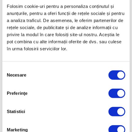
preferată primește toată atenția pe care o merită.
Folosim cookie-uri pentru a personaliza conținutul și
Prezentare
anunțurile, pentru a oferi funcții de rețele sociale și pentru
a analiza traficul. De asemenea, le oferim partenerilor de
SET LA PERLE de 6 pahare de șampanie din otel
rețele sociale, de publicitate și de analize informații cu
inoxidabil cu decor auriu
privire la modul în care folosiți site-ul nostru. Aceștia le
pot combina cu alte informații oferite de dvs. sau culese
Paharele de șampanie se disting printr-un design
în urma folosirii serviciilor lor.
frumos, modern. Setul de șampanie La Perle din oțel
inoxidabil este perfect pentru a face ocaziile speciale
de neuitat.
Selecția
Seturile din oțel inoxidabil de cea mai bună calitate pot
Necesare
consimțământului
fi decorate cu aur pur de 24 de carate cu grosimea de
0,2 microni, în timp ce seturile placate cu argint au un
Preferinţe
strat de finețe argint 999, cu o grosime de 23 microni.
Setul La Perle este o valoare de durată care va fi
Statistici
transmisă din generație în generație.
Date tehnice
Marketing