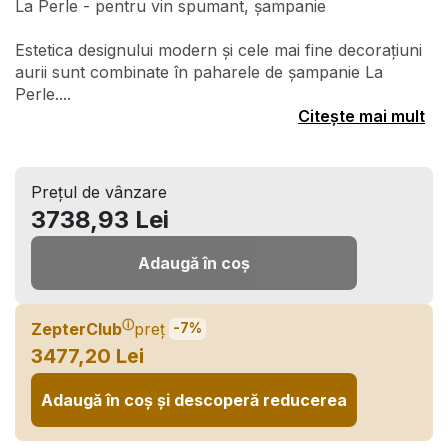
La Perle - pentru vin spumant, șampanie
Estetica designului modern și cele mai fine decorațiuni
aurii sunt combinate în paharele de șampanie La
Perle....
Citește mai mult
Prețul de vânzare
3738,93 Lei
Adaugă în coș
ⓘ
ZepterClub
preț
-7%
3477,20 Lei
Adaugă în coș și descoperă reducerea