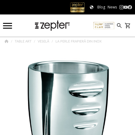
Blog
News
TABLE ART
VESELĂ
LA PERLE FRAPIERĂ DIN INOX