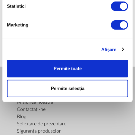
GREUTATE NETĂ [KG]
Statistici
1,6
Marketing
Afişare
Permite toate
COMPANIA
Permite selecția
Despre noi
Misiunea noastra
Contactați-ne
Blog
Solicitare de prezentare
Siguranța produselor