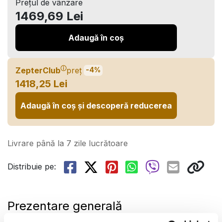
Prețul de vânzare
1469,69 Lei
Adaugă în coș
ⓘ
ZepterClub
preț
-4%
1418,25 Lei
Adaugă în coș și descoperă reducerea
Livrare până la 7 zile lucrătoare
Distribuie pe:
Prezentare generală