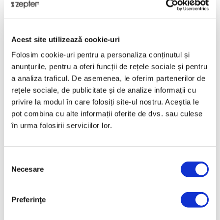
Oțelul inoxidabil lucios adaugă o notă distinctivă în
colecția noastră de veselă.
Prezentare
Acest site utilizează cookie-uri
Colecția noastră de seturi pentru băuturi sofisticate din
Folosim cookie-uri pentru a personaliza conținutul și
oțel inoxidabil reprezintă o revenire la prezentarea
anunțurile, pentru a oferi funcții de rețele sociale și pentru
elegantă pentru epoca cocktailurilor artizanale.
a analiza traficul. De asemenea, le oferim partenerilor de
Date tehnice
rețele sociale, de publicitate și de analize informații cu
privire la modul în care folosiți site-ul nostru. Aceștia le
pot combina cu alte informații oferite de dvs. sau culese
COD PRODUS
în urma folosirii serviciilor lor.
LS-120-IB.
NUME PRODUS
Selecția
LA PERLE FRAPIERĂ DIN INOX
Necesare
consimțământului
GREUTATE BRUTĂ [KG]
1,83
Preferinţe