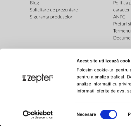
Blog
Politica 
Solicitare de prezentare
caracter
Siguranța produselor
ANPC
Prețuri ș
Termenul 
Docume
Acest site utilizează cook
Folosim cookie-uri pentru a 
pentru a analiza traficul. 
analize informații cu privir
informații oferite de dvs. sa
Selecția
Necesare
P
consimțământului