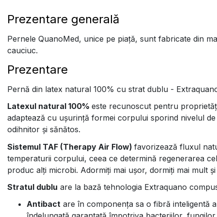
Prezentare generală
Pernele QuanoMed, unice pe piață, sunt fabricate din mate
cauciuc.
Prezentare
Pernă din latex natural 100% cu strat dublu - Extraquano 
Latexul natural 100%
este recunoscut pentru proprietăți
adaptează cu ușurință formei corpului sporind nivelul de 
odihnitor și sănătos.
Sistemul TAF (Therapy Air Flow)
favorizează fluxul natu
temperaturii corpului, ceea ce determină regenerarea celul
produc alți microbi. Adormiți mai ușor, dormiți mai mult 
Stratul dublu
are la bază tehnologia Extraquano compusă l
Antibact
are în componența sa o fibră inteligentă 
îndelungată garantată împotriva bacteriilor, fungilor,