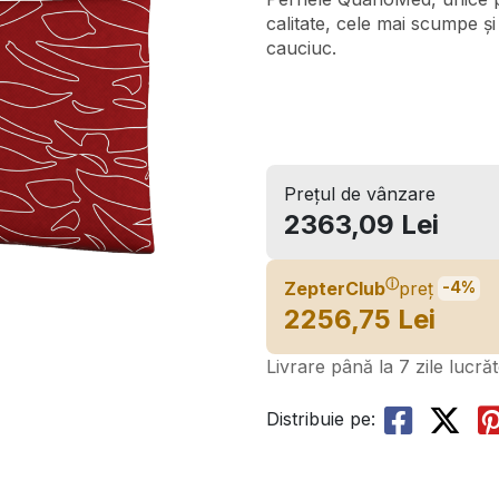
calitate, cele mai scumpe și
cauciuc.
Prețul de vânzare
2363,09 Lei
ⓘ
ZepterClub
preț
-4%
2256,75 Lei
Livrare până la 7 zile lucră
Distribuie pe: