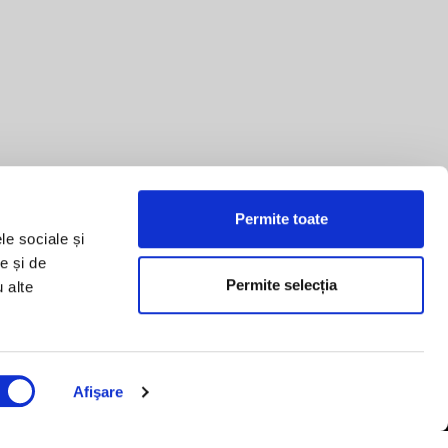
Permite toate
le sociale și
e și de
Permite selecția
u alte
Afişare