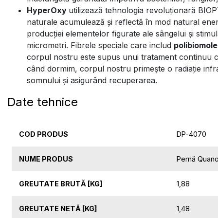
HyperOxy
utilizează tehnologia revoluționară BIO
naturale acumulează și reflectă în mod natural energ
producției elementelor figurate ale sângelui și stim
micrometri. Fibrele speciale care includ
polibiomol
corpul nostru este supus unui tratament continuu cu 
când dormim, corpul nostru primește o radiație infra
somnului și asigurând recuperarea.
Date tehnice
COD PRODUS
DP-4070
NUME PRODUS
Pernă Quan
GREUTATE BRUTĂ [KG]
1,88
GREUTATE NETĂ [KG]
1,48