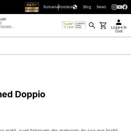
Romania
Română
Blog
News
XURY
LE
SSORIES ...
Logare în
cont
ed Doppio
piață, sunt fabricate din materiale de cea mai înaltă