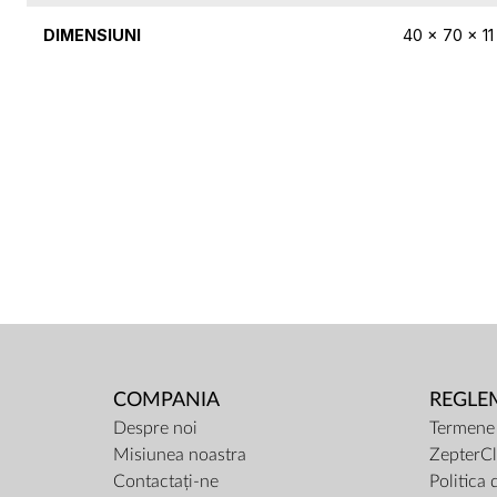
DIMENSIUNI
40 x 70 x 1
COMPANIA
REGLE
Despre noi
Termene ș
Misiunea noastra
ZepterCl
Contactați-ne
Politica 