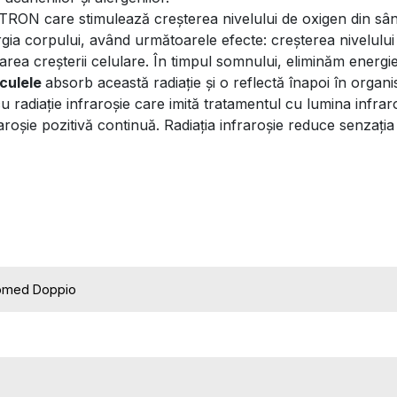
PTRON care stimulează creșterea nivelului de oxigen din sâ
ia corpului, având următoarele efecte: creșterea nivelului 
ularea creșterii celulare. În timpul somnului, eliminăm energ
eculele
absorb această radiație și o reflectă înapoi în organi
radiație infraroșie care imită tratamentul cu lumina infraro
roșie pozitivă continuă. Radiația infraroșie reduce senzația
omed Doppio