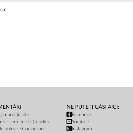
1 cm
MENTĂRI
NE PUTEȚI GĂSI AICI:
i condiții site
Facebook
ub - Termene și Condiții
Youtube
de utilizare Cookie-uri
Instagram