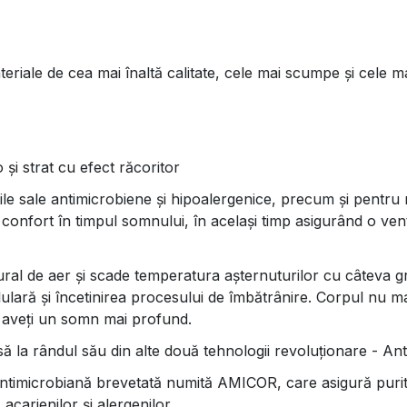
riale de cea mai înaltă calitate, cele mai scumpe și cele ma
și strat cu efect răcoritor
le sale antimicrobiene și hipoalergenice, precum și pentru r
confort în timpul somnului, în același timp asigurând o ven
ral de aer și scade temperatura așternuturilor cu câteva gra
ară și încetinirea procesului de îmbătrânire. Corpul nu mai 
și aveți un somn mai profund.
a rândul său din alte două tehnologii revoluționare - Antib
antimicrobiană brevetată numită AMICOR, care asigură puri
 acarienilor și alergenilor.