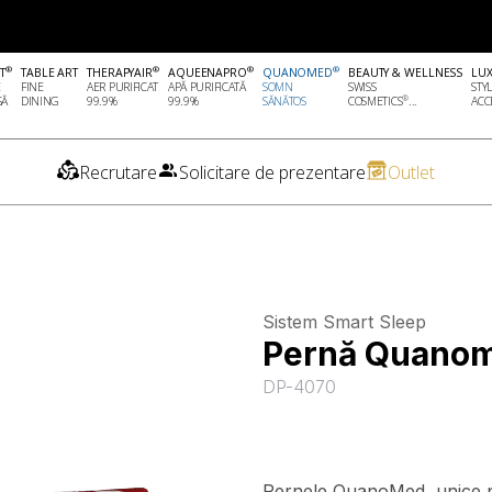
®
®
®
®
T
TABLE ART
THERAPYAIR
AQUEENAPRO
QUANOMED
BEAUTY & WELLNESS
LU
E
FINE
AER PURIFICAT
APĂ PURIFICATĂ
SOMN
SWISS
STY
®
SĂ
DINING
99.9%
99.9%
SĂNĂTOS
COSMETICS
...
ACCE
Recrutare
Solicitare de prezentare
Outlet
Sistem Smart Sleep
Pernă Quanom
DP-4070
Pernele QuanoMed, unice pe 