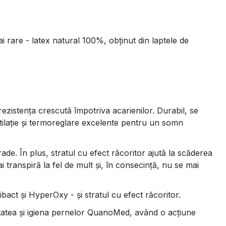
i rare - latex natural 100%, obținut din laptele de
ezistența crescută împotriva acarienilor. Durabil, se
tilație și termoreglare excelente pentru un somn
de. În plus, stratul cu efect răcoritor ajută la scăderea
transpiră la fel de mult și, în consecință, nu se mai
act și HyperOxy - și stratul cu efect răcoritor.
tatea și igiena pernelor QuanoMed, având o acțiune