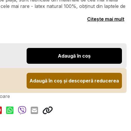
 cele mai rare - latex natural 100%, obținut din laptele de
Citește mai mult
Adaugă în coș
Adaugă în coș și descoperă reducerea
toare