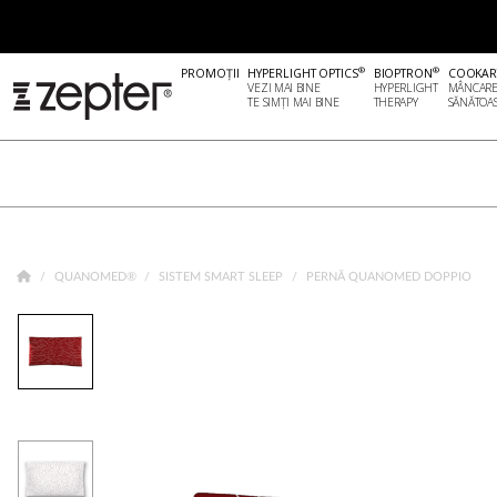
®
®
PROMOȚII
HYPERLIGHT OPTICS
BIOPTRON
COOKAR
VEZI MAI BINE
HYPERLIGHT
MÂNCAR
TE SIMȚI MAI BINE
THERAPY
SĂNĂTOA
QUANOMED®
SISTEM SMART SLEEP
PERNĂ QUANOMED DOPPIO