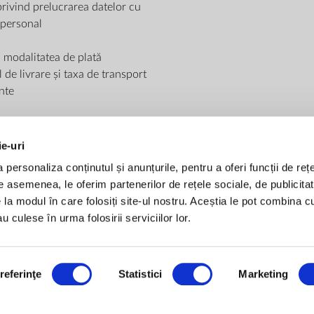
privind prelucrarea datelor cu
 personal
i modalitatea de plată
de livrare și taxa de transport
nte
ie-uri
personaliza conținutul și anunțurile, pentru a oferi funcții de rețe
De asemenea, le oferim partenerilor de rețele sociale, de publicitat
METODE DE PLATĂ
e la modul în care folosiți site-ul nostru. Aceștia le pot combina c
u culese în urma folosirii serviciilor lor.
Plată la livrare
Transfer bancar
Card bancar - rate fara
referinţe
Statistici
Marketing
METODE DE LIVRARE