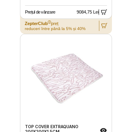
Prețul de vânzare
9084,75 Lei
ⓘ
ZepterClub
preț
reduceri între până la 5% și 40%
TOP COVER EXTRAQUANO
200X200X1.5CM