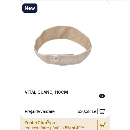
New
VITAL QUANO, 110CM
Prețul de vânzare
530,38 Lei
ⓘ
ZepterClub
preț
reduceri între până la 5% și 40%