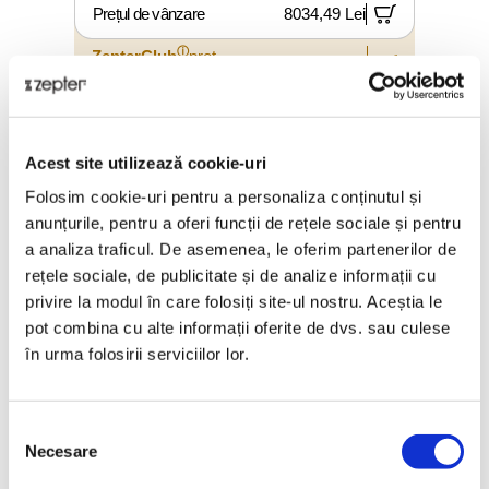
Prețul de vânzare
8034,49 Lei
ⓘ
ZepterClub
preț
reduceri între până la 5% și 40%
Acest site utilizează cookie-uri
Folosim cookie-uri pentru a personaliza conținutul și
anunțurile, pentru a oferi funcții de rețele sociale și pentru
a analiza traficul. De asemenea, le oferim partenerilor de
rețele sociale, de publicitate și de analize informații cu
privire la modul în care folosiți site-ul nostru. Aceștia le
pot combina cu alte informații oferite de dvs. sau culese
în urma folosirii serviciilor lor.
Selecția
TOP COVER EXTRAQUANO
Necesare
consimțământului
80X200X1.5CM