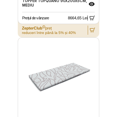
TOPPER TOPQUANO 90X200X5CM,
MEDIU
Prețul de vânzare
8664,65 Lei
ⓘ
ZepterClub
preț
reduceri între până la 5% și 40%