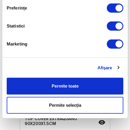
Prețul de vânzare
4043,50 Lei
Preferinţe
ⓘ
ZepterClub
preț
reduceri între până la 5% și 40%
Statistici
Marketing
Afişare
Permite toate
Permite selecția
TOP COVER EXTRAQUANO
90X200X1.5CM