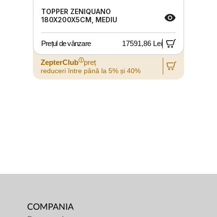
TOPPER ZENIQUANO
180X200X5CM, MEDIU
Prețul de vânzare
17591,86 Lei
ⓘ
ZepterClub
preț
reduceri între până la 5% și 40%
COMPANIA