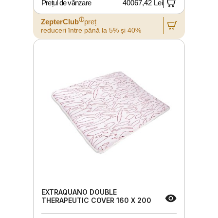
Prețul de vânzare
40067,42 Lei
ⓘ
ZepterClub
preț
reduceri între până la 5% și 40%
EXTRAQUANO DOUBLE
THERAPEUTIC COVER 160 X 200