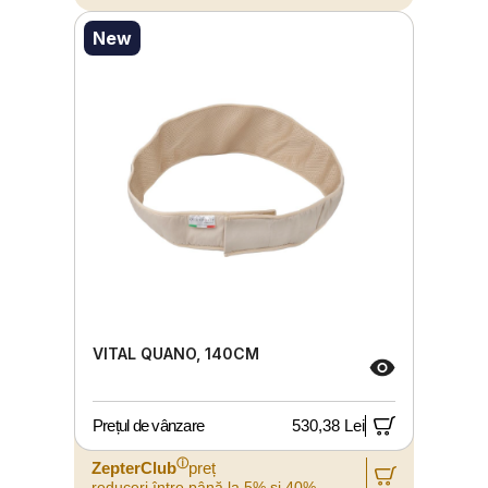
New
VITAL QUANO, 140CM
Prețul de vânzare
530,38 Lei
ⓘ
ZepterClub
preț
reduceri între până la 5% și 40%