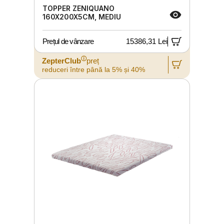
TOPPER ZENIQUANO
160X200X5CM, MEDIU
Prețul de vânzare
15386,31 Lei
ⓘ
ZepterClub
preț
reduceri între până la 5% și 40%