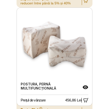
reduceri între până la 5% și 40%
POSTURA, PERNĂ
MULTIFUNCȚIONALĂ
Prețul de vânzare
456,86 Lei
ⓘ