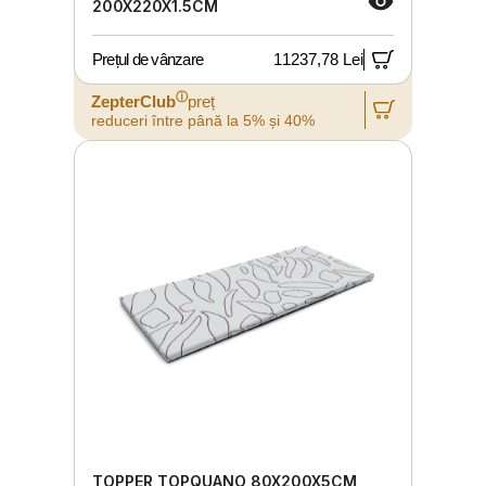
200X220X1.5CM
Prețul de vânzare
11237,78 Lei
ⓘ
ZepterClub
preț
reduceri între până la 5% și 40%
TOPPER ​​​​​TOPQUANO 80X200X5CM,