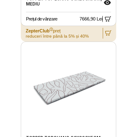
MEDIU
Prețul de vânzare
7666,90 Lei
ⓘ
ZepterClub
preț
reduceri între până la 5% și 40%