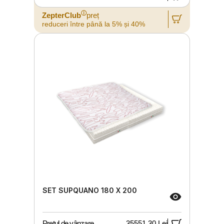
ⓘ
ZepterClub
preț
reduceri între până la 5% și 40%
SET SUPQUANO 180 X 200
Prețul de vânzare
35551,30 Lei