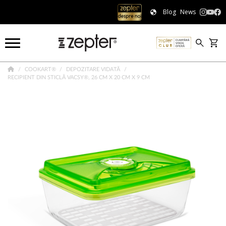
Blog
News
COOKART®
DEPOZITARE VIDATĂ
RECIPIENT DIN STICLĂ VACSY®, 26 CM X 20 CM X 9 CM