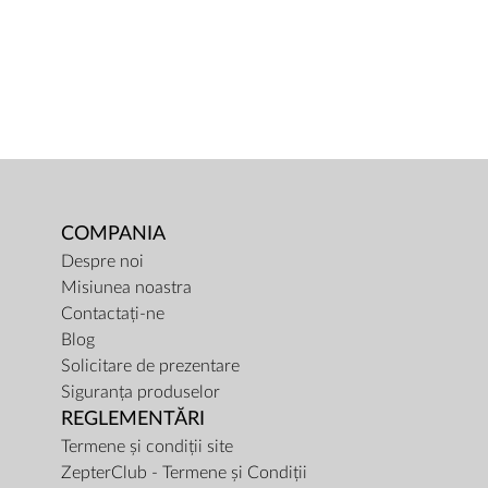
COMPANIA
Despre noi
Misiunea noastra
Contactați-ne
Blog
Solicitare de prezentare
Siguranța produselor
REGLEMENTĂRI
Termene și condiții site
ZepterClub - Termene și Condiții