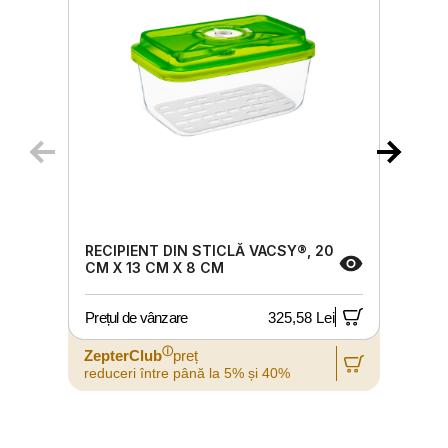
RECIPIENT DIN STICLĂ VACSY®, 20
CM X 13 CM X 8 CM
Prețul de vânzare
325,58 Lei
P
ⓘ
ZepterClub
preț
reduceri între până la 5% și 40%
r