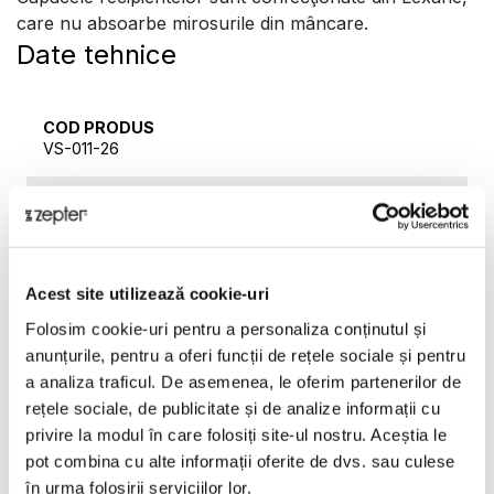
care nu absoarbe mirosurile din mâncare.
Date tehnice
COD PRODUS
VS-011-26
NUME PRODUS
Recipient din sticlă VacSy®, 26 cm X 20 cm X 9 cm
GARANŢIE
Acest site utilizează cookie-uri
2 ani
Folosim cookie-uri pentru a personaliza conținutul și
anunțurile, pentru a oferi funcții de rețele sociale și pentru
GREUTATE BRUTĂ [KG]
2,3
a analiza traficul. De asemenea, le oferim partenerilor de
rețele sociale, de publicitate și de analize informații cu
privire la modul în care folosiți site-ul nostru. Aceștia le
GREUTATE NETĂ [KG]
2,18
pot combina cu alte informații oferite de dvs. sau culese
în urma folosirii serviciilor lor.