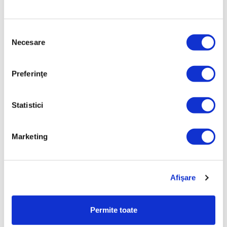
APLICABILITATE
Pentru păstrarea preparatelor folosind vaccum
Selecția
Necesare
consimțământului
PRODUCĂTOR
HOME ART. & SALES SERVICES AG, Sihleggstrasse 23,
8832 Wollerau - Elveţia
Preferinţe
DIMENSIUNI
20 x 13 - înălţime 8.5 cm
Statistici
ALCĂTUIRE
Recipient de sticlă, capac cu sigiliu, grilă de izolare
Marketing
CAPACITATE/MATERIAL
1.5l, capac policarbonat, sigilii de silicon, grilă de
Afişare
polietilenă, sticlă silicato-sodo-calcică
CULOAREA CAPACULUI
Permite toate
Verde