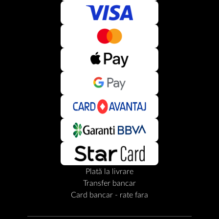
Plată la livrare
Transfer bancar
Card bancar - rate fara