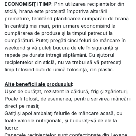
ECONOMISIŢI TIMP
: Prin utilizarea recipientelor din
sticlă, hrana este protejată împotriva alterării
premature, facilitând planificarea cumpărării de hrană
în cantităţi mai mari, prin urmare economisind la
cumpărarea de produse şi la timpul petrecut la
cumpărături. Puteţi pregăti cinci feluri de mâncare în
weekend şi vă puteţi bucura de ele în siguranţă şi
repede pe durata întregii săptămâni. Cu ajutorul
recipientelor din sticlă, nu va trebui să vă petreceţi
timp folosind cutii de unică folosinţă, din plastic.
Alte beneficii ale produsului
:
Uşor de curăţat, rezistent la căldură, frig şi zgârieturi;
Poate fi folosit, de asemenea, pentru servirea mâncării
direct pe masă;
Gătiţi şi apoi ambalaţi felurile de mâncare acasă, cu
toate valorile nutriţionale, şi bucuraţi-vă de ele la
lucru;
Capacele recipientelor sunt confecţionate din Lexane,