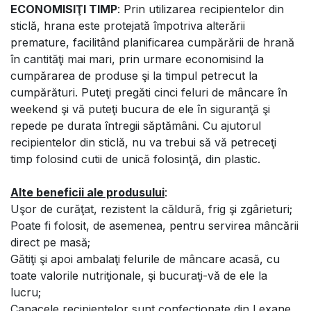
ECONOMISIŢI TIMP
: Prin utilizarea recipientelor din
sticlă, hrana este protejată împotriva alterării
premature, facilitând planificarea cumpărării de hrană
în cantităţi mai mari, prin urmare economisind la
cumpărarea de produse şi la timpul petrecut la
cumpărături. Puteţi pregăti cinci feluri de mâncare în
weekend şi vă puteţi bucura de ele în siguranţă şi
repede pe durata întregii săptămâni. Cu ajutorul
recipientelor din sticlă, nu va trebui să vă petreceţi
timp folosind cutii de unică folosinţă, din plastic.
Alte beneficii ale produsului
:
Uşor de curăţat, rezistent la căldură, frig şi zgârieturi;
Poate fi folosit, de asemenea, pentru servirea mâncării
direct pe masă;
Gătiţi şi apoi ambalaţi felurile de mâncare acasă, cu
toate valorile nutriţionale, şi bucuraţi-vă de ele la
lucru;
Capacele recipientelor sunt confecţionate din Lexane,