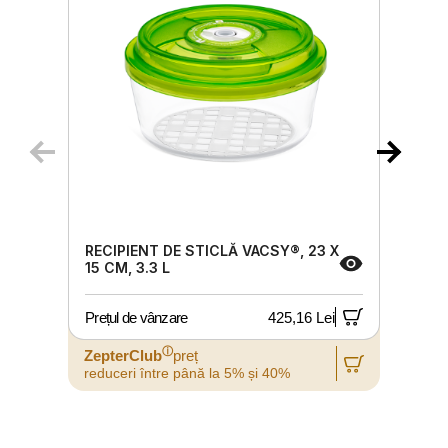
RECIPIENT DE STICLĂ VACSY®, 23 X
15 CM, 3.3 L
Prețul de vânzare
425,16 Lei
P
ⓘ
ZepterClub
preț
reduceri între până la 5% și 40%
r