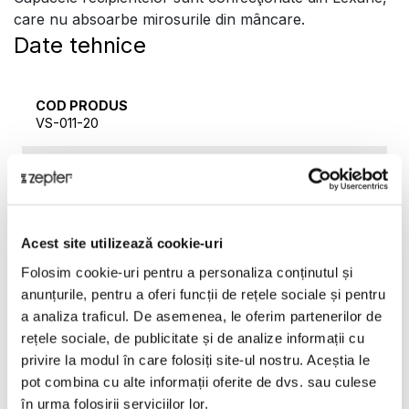
care nu absoarbe mirosurile din mâncare.
Date tehnice
COD PRODUS
VS-011-20
NUME PRODUS
Recipient din sticlă VACSY®, 20 cm x 13 cm x 8 cm
GARANŢIE
Acest site utilizează cookie-uri
2 ani
Folosim cookie-uri pentru a personaliza conținutul și
anunțurile, pentru a oferi funcții de rețele sociale și pentru
GREUTATE BRUTĂ [KG]
1,2
a analiza traficul. De asemenea, le oferim partenerilor de
rețele sociale, de publicitate și de analize informații cu
privire la modul în care folosiți site-ul nostru. Aceștia le
GREUTATE NETĂ [KG]
0,98
pot combina cu alte informații oferite de dvs. sau culese
în urma folosirii serviciilor lor.