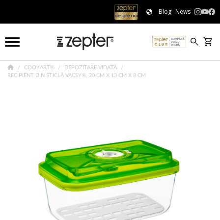
Blog
News
COOKART®
DEPOZITARE VIDATĂ
RECIPIENT DIN STICLĂ VACSY®, 20 CM X 13 CM X 8 CM