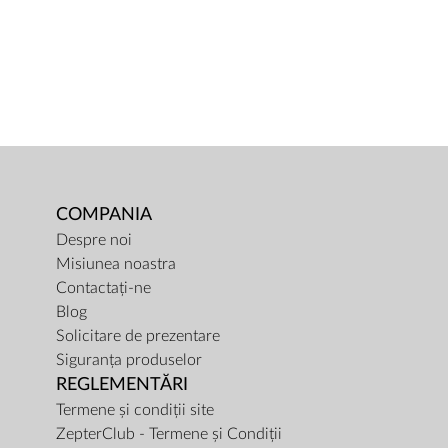
COMPANIA
Despre noi
Misiunea noastra
Contactați-ne
Blog
Solicitare de prezentare
Siguranța produselor
REGLEMENTĂRI
Termene și condiții site
ZepterClub - Termene și Condiții