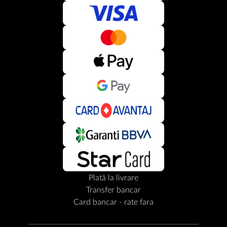
Plată la livrare
Transfer bancar
Card bancar - rate fara