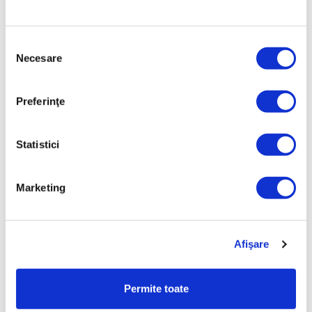
APLICABILITATE
Pentru păstrarea preparatelor folosind vaccum
Selecția
Necesare
consimțământului
PRODUCĂTOR
HOME ART. & SALES SERVICES AG, Sihleggstrasse 23,
8832 Wollerau - Elveţia
Preferinţe
DIMENSIUNI
20 x 13 - înălţime 8.5 cm
Statistici
ALCĂTUIRE
Recipient de sticlă, capac cu sigiliu, grilă de izolare
Marketing
CAPACITATE/MATERIAL
1.5l, capac policarbonat, sigilii de silicon, grilă de
Afişare
polietilenă, sticlă silicato-sodo-calcică
CULOAREA CAPACULUI
Permite toate
Verde