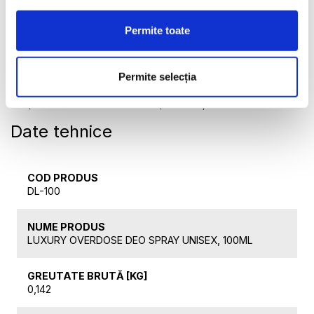
aplică rapid și ușor.
Permite toate
Mai multe posibilități: Deodorantele Zepter sunt create
exclusiv pentru a fi utilizate ca suplimente la
parfumurile bărbaților și femeilor. Aveți posibilitatea să
Permite selecția
amestecați și să combinați diferite arome pentru a crea
un profil aromatic conform preferințelor dvs.
Date tehnice
COD PRODUS
DL-100
NUME PRODUS
LUXURY OVERDOSE DEO SPRAY UNISEX, 100ML
GREUTATE BRUTĂ [KG]
0,142