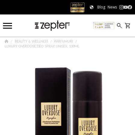
Blog
News
BEAUTY & WELLNESS
PARFUMURI
LUXURY OVERDOSE DEO SPRAY UNISEX, 100ML