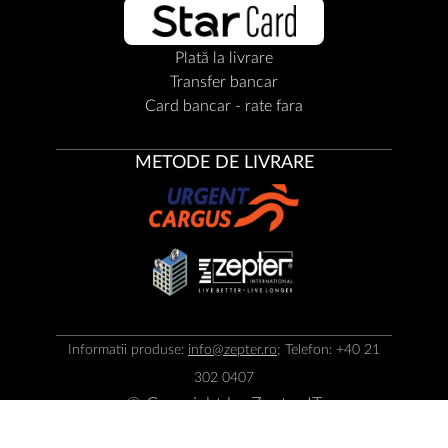
Plată la livrare
Transfer bancar
Card bancar - rate fara
METODE DE LIVRARE
Informatii produse:
info@zepter.ro
; Telefon: +40 21
302 0407
© Copyright by
Zepter IT