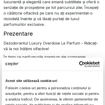
luxuriantă și elegantă care emană subtilitate și oferă o
senzație de prospețime pe tot parcursul zilei. Începeți
o călătorie olfactivă pe care nu ați experimentat-o
niciodată înainte și vă lăsați purtați de luxul
parfumurilor exclusive.
Prezentare
Dezodorantul Luxury Overdose Le Parfum – Ridicați-
vă la noi înălțimi olfactive!
În timp ce parfumurile premium ale companiei
Absolument Parfumeur® de la Zepter oferă o
experiență rară și captivantă, deodorantele parfumate
aduc o dimensiune cu totul nouă în călătoria dvs. în
lumea aromelor – și anume arta aplicării straturilor de
Acest site utilizează cookie-uri
arome. Este vorba despre crearea unei experiențe
Folosim cookie-uri pentru a personaliza conținutul și
unice și multidimensionale a aromei.
anunțurile, pentru a oferi funcții de rețele sociale și pentru
Prelungiți persistența aromei: Parfumurile sunt create
a analiza traficul. De asemenea, le oferim partenerilor de
pentru a se menține pe piele și pentru a lăsa o
rețele sociale, de publicitate și de analize informații cu