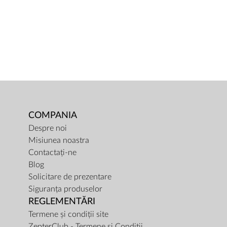
COMPANIA
Despre noi
Misiunea noastra
Contactați-ne
Blog
Solicitare de prezentare
Siguranța produselor
REGLEMENTĂRI
Termene și condiții site
ZepterClub - Termene și Condiții