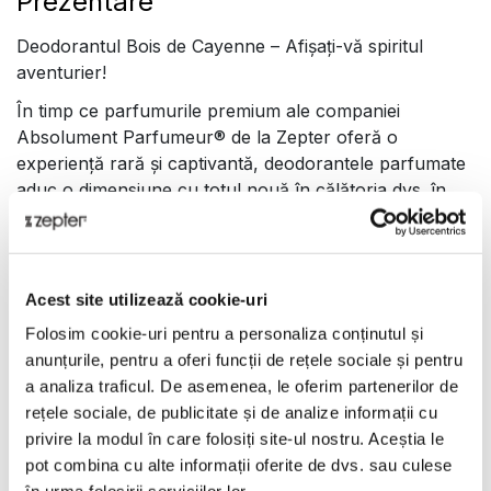
Prezentare
Deodorantul Bois de Cayenne – Afișați-vă spiritul
aventurier!
În timp ce parfumurile premium ale companiei
Absolument Parfumeur® de la Zepter oferă o
experiență rară și captivantă, deodorantele parfumate
aduc o dimensiune cu totul nouă în călătoria dvs. în
lumea aromelor – și anume arta aplicării straturilor de
arome. Este vorba despre crearea unei experiențe
unice și multidimensionale a aromei.
Acest site utilizează cookie-uri
Prelungiți persistența aromei: Parfumurile sunt create
pentru a se menține pe piele și pentru a lăsa o
Folosim cookie-uri pentru a personaliza conținutul și
impresie puternică, dar atunci când sunt utilizate în
anunțurile, pentru a oferi funcții de rețele sociale și pentru
combinație cu excelentele deodorante Zepter,
a analiza traficul. De asemenea, le oferim partenerilor de
persistența lor este semnificativ prelungită. Aceste
rețele sociale, de publicitate și de analize informații cu
deodorante nu numai că vă conferă o senzație de
privire la modul în care folosiți site-ul nostru. Aceștia le
prospețime pe tot parcursul zilei, dar acționează și ca
pot combina cu alte informații oferite de dvs. sau culese