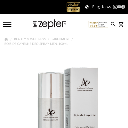
Blog
News
BEAUTY & WELLNESS
PARFUMURI
BOIS DE CAYENNE DEO SPRAY MEN, 100ML