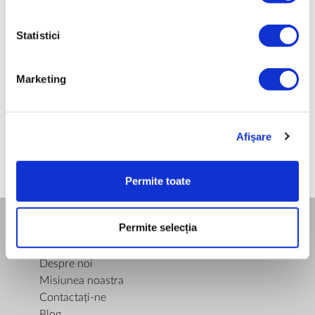
0,37
Statistici
GREUTATE NETĂ [KG]
0,07
Marketing
Afişare
Permite toate
Permite selecția
COMPANIA
Despre noi
Misiunea noastra
Contactați-ne
Blog