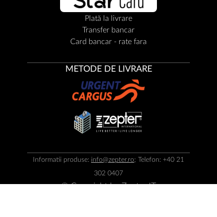
Plată la livrare
Transfer bancar
Card bancar - rate fara
METODE DE LIVRARE
Informatii produse:
info@zepter.ro
; Telefon: +40 21
302 0407
© Copyright by
Zepter IT