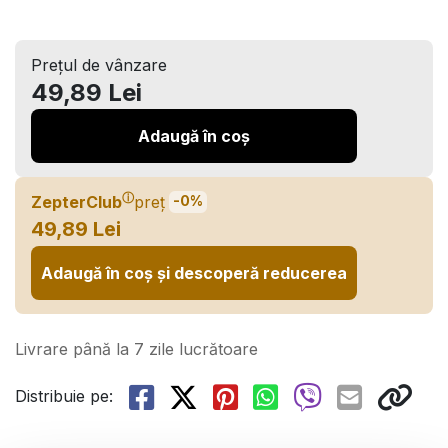
Prețul de vânzare
49,89 Lei
Adaugă în coș
ⓘ
ZepterClub
preț
-0%
49,89 Lei
Adaugă în coș și descoperă reducerea
Livrare până la 7 zile lucrătoare
Distribuie pe: