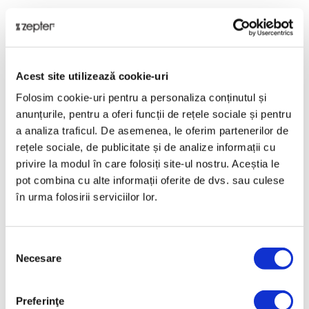
Prezentare generală
O casă curată este o casă sigură! Brandul Zepter
Home Care oferă cele mai bune soluții pentru îngrijirea
Acest site utilizează cookie-uri
familiei tale, astfel încât să ai mereu aer curat și sigur
în casa ta.
Folosim cookie-uri pentru a personaliza conținutul și
Prezentare
anunțurile, pentru a oferi funcții de rețele sociale și pentru
a analiza traficul. De asemenea, le oferim partenerilor de
FILTRU ANTISTATIC (PRE-ELECTROST.)
rețele sociale, de publicitate și de analize informații cu
Date tehnice
privire la modul în care folosiți site-ul nostru. Aceștia le
pot combina cu alte informații oferite de dvs. sau culese
în urma folosirii serviciilor lor.
COD PRODUS
PWC-570-28
Selecția
NUME PRODUS
Necesare
consimțământului
Therapy Air Ion - Filtru Antistatic
Preferinţe
GREUTATE BRUTĂ [KG]