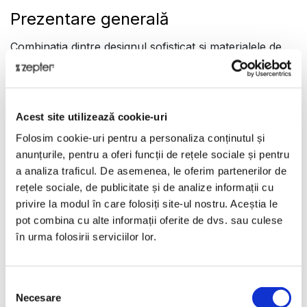
Prezentare generală
Combinația dintre designul sofisticat și materialele de
înaltă calitate fac din acest set de tacâmuri de pește
alegerea perfectă pentru completarea colecției de
tacâmuri Senator.
Prezentare
Acest site utilizează cookie-uri
Folosim cookie-uri pentru a personaliza conținutul și
Bucură-te de mesele tale pe bază de pește folosind
anunțurile, pentru a oferi funcții de rețele sociale și pentru
setul Senator format din 6 cuțite și 6 furculițe!
a analiza traficul. De asemenea, le oferim partenerilor de
Confecționat din oțel inoxidabil de cea mai înaltă
rețele sociale, de publicitate și de analize informații cu
calitate și placat cu aur fin de 24k, setul de tacâmuri
privire la modul în care folosiți site-ul nostru. Aceștia le
de pește Senator este cadoul perfect pentru o nuntă
pot combina cu alte informații oferite de dvs. sau culese
sau achiziția perfectă pentru casă!
în urma folosirii serviciilor lor.
Date tehnice
Selecția
COD PRODUS
Necesare
consimțământului
LB-720-PG