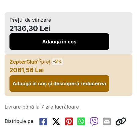
Prețul de vânzare
2136,30 Lei
Adaugă în coș
ⓘ
ZepterClub
preț
-3%
2061,56 Lei
Adaugă în coș și descoperă reducerea
Livrare până la 7 zile lucrătoare
Distribuie pe: