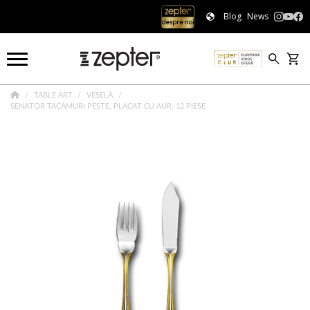
Blog
News
TABLE ART
VESELĂ
SENATOR TACÂMURI PEȘTE, PLACAT CU AUR, 12 PIESE