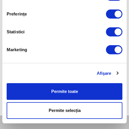
NUME PRODUS
Preferinţe
SENATOR TACÂMURI PEȘTE, PLACAT CU AUR, 12 PIESE
Statistici
GREUTATE BRUTĂ [KG]
0,94
Marketing
GREUTATE NETĂ [KG]
0,8
Afişare
Permite toate
Permite selecția