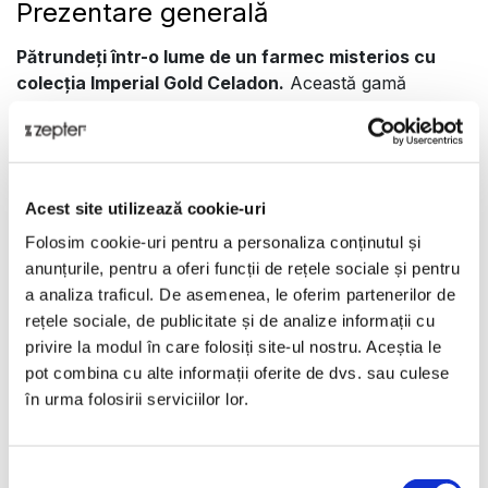
Prezentare generală
Pătrundeți într-o lume de un farmec misterios cu
colecția Imperial Gold Celadon.
Această gamă
rafinată, creată din cel mai fin porțelan
bone china
, se
distinge printr-o spectaculoasă glazură celadon – o
simfonie hipnotizantă de verde pal și albastru eteric,
infuzată cu o nuanță de gri ce amintește de șoapta
Acest site utilizează cookie-uri
delicată a zorilor.
Prezentare
Folosim cookie-uri pentru a personaliza conținutul și
anunțurile, pentru a oferi funcții de rețele sociale și pentru
Pe această pânză feerică dansează accente delicate
a analiza traficul. De asemenea, le oferim partenerilor de
de aur pur de 24k, adăugând o notă de opulență
rețele sociale, de publicitate și de analize informații cu
imperială. Imperial Gold Celadon este mai mult decât o
privire la modul în care folosiți site-ul nostru. Aceștia le
simplă veselă; este o invitație la o experiență
pot combina cu alte informații oferite de dvs. sau culese
senzorială, o promisiune șoptită a unei epoci apuse, în
în urma folosirii serviciilor lor.
care împărații și împărătesele luau masa într-o
splendoare de neegalat.
Date tehnice
Selecția