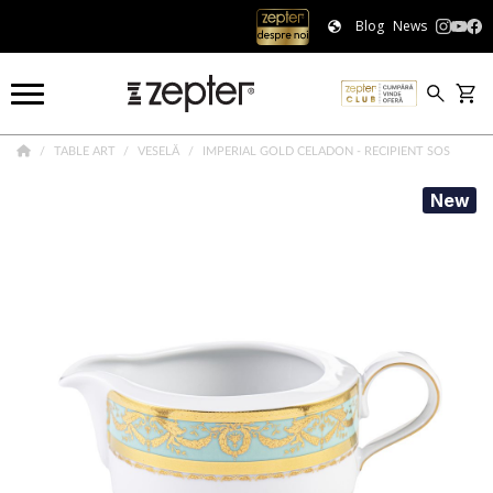
Blog
News
TABLE ART
VESELĂ
IMPERIAL GOLD CELADON - RECIPIENT SOS
New