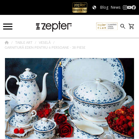
Blog
News
TABLE ART
VESELĂ
GARNITURĂ EDEN PENTRU 6 PERSOANE - 38 PIESE