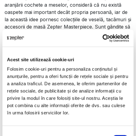
aranjării cochete a meselor, consideră că nu există
oaspete mai important decât propria persoană, iar de
la această idee pornesc colecțiile de veselă, tacâmuri și
accesorii de masă Zepter Masterpiece. Sunt gândite să
combine eleganța cu designul funcțional și ergonomic,
astfel încât să să le poți folosi la fel de ușor pentru un
mic-dejun de o persoană, o cină elegantă sau o
petrecere cu mulți invitați.
Acest site utilizează cookie-uri
Porțelanul dur e ars la temperaturi foarte ridicate, ca
Folosim cookie-uri pentru a personaliza conținutul și
să reziste inclusiv la zgârieturi făcute de obiecte de
anunțurile, pentru a oferi funcții de rețele sociale și pentru
inox. Realizate de meșteșugari cu zeci de ani de
a analiza traficul. De asemenea, le oferim partenerilor de
ucenicie la activ, creațiile Zepter sunt atipice de la
rețele sociale, de publicitate și de analize informații cu
primul până la ultimul pas al procesului de
privire la modul în care folosiți site-ul nostru. Aceștia le
manufacturare.
pot combina cu alte informații oferite de dvs. sau culese
în urma folosirii serviciilor lor.
Setul din porțelan alb fin Eden este perfect pentru 6
persoane și conține 38 de piese
- farfurie (23 cm) - 6 buc.
Selecția