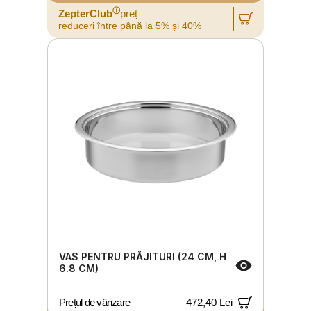
ⓘ
ZepterClub
preț
reduceri între până la 5% și 40%
VAS PENTRU PRĂJITURI (24 CM, H
6.8 CM)
Prețul de vânzare
472,40 Lei