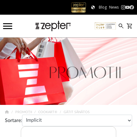
Blog
News
PROMOȚII
COOKART®
GĂTIT SĂNĂTOS
Sortare: