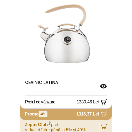
CEAINIC LATINA
Prețul de vânzare
1380,46 Lei
Promo
1318,37 Lei
-4%
ⓘ
ZepterClub
preț
reduceri între până la 5% și 40%