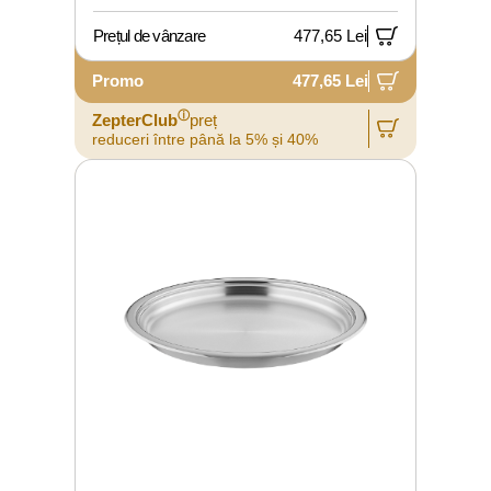
Prețul de vânzare
477,65 Lei
Promo
477,65 Lei
ⓘ
ZepterClub
preț
reduceri între până la 5% și 40%