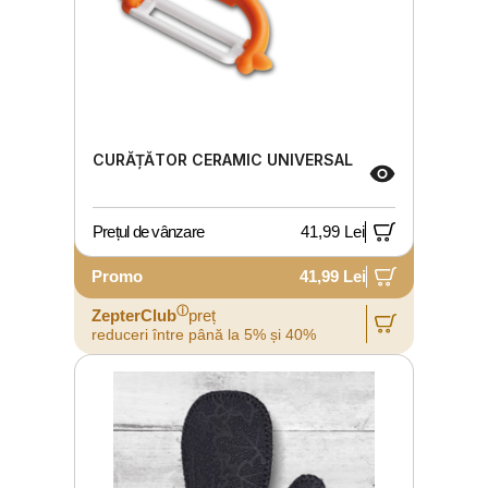
CURĂȚĂTOR CERAMIC UNIVERSAL
Prețul de vânzare
41,99 Lei
Promo
41,99 Lei
ⓘ
ZepterClub
preț
reduceri între până la 5% și 40%