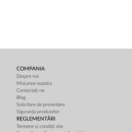
COMPANIA
Despre noi
Misiunea noastra
Contactați-ne
Blog
Solicitare de prezentare
Siguranța produselor
REGLEMENTĂRI
Termene și condiții site