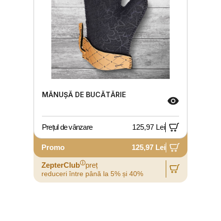
MĂNUȘĂ DE BUCĂTĂRIE
Prețul de vânzare
125,97 Lei
Promo
125,97 Lei
ⓘ
ZepterClub
preț
reduceri între până la 5% și 40%