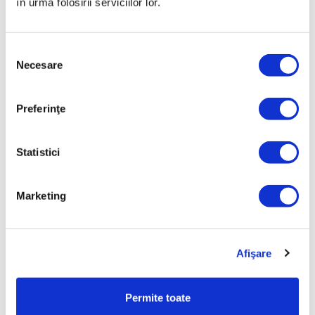
în urma folosirii serviciilor lor.
TAVĂ PIZZA 28 CM, H 2.2CM
Selecția
Necesare
consimțământului
Prețul de vânzare
477,65 Lei
Preferinţe
Promo
477,65 Lei
ⓘ
ZepterClub
preț
Statistici
reduceri între până la 5% și 40%
Marketing
Afişare
Permite toate