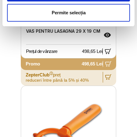
Permite selecția
VAS PENTRU LASAGNA 29 X 19 CM
Prețul de vânzare
498,65 Lei
Promo
498,65 Lei
ⓘ
ZepterClub
preț
reduceri între până la 5% și 40%