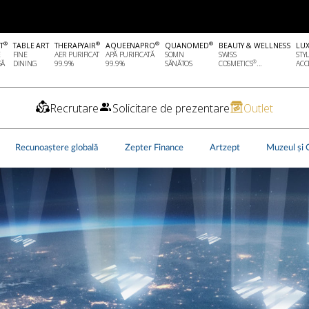
®
®
®
®
T
TABLE ART
THERAPYAIR
AQUEENAPRO
QUANOMED
BEAUTY & WELLNESS
LU
E
FINE
AER PURIFICAT
APĂ PURIFICATĂ
SOMN
SWISS
STY
®
SĂ
DINING
99.9%
99.9%
SĂNĂTOS
COSMETICS
...
ACCE
Recrutare
Solicitare de prezentare
Outlet
Recunoaștere globală
Zepter Finance
Artzept
Muzeul și 