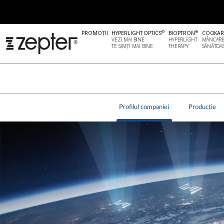
®
®
PROMOȚII
HYPERLIGHT OPTICS
BIOPTRON
COOKAR
VEZI MAI BINE
HYPERLIGHT
MÂNCAR
TE SIMȚI MAI BINE
THERAPY
SĂNĂTOA
Profilul companiei
Producție