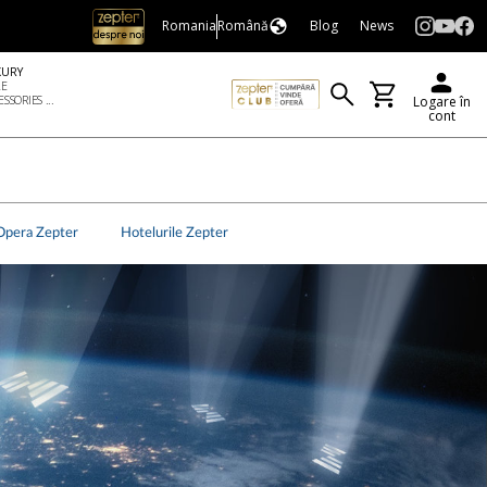
Romania
Română
Blog
News
XURY
LE
SSORIES ...
Logare în
cont
Opera Zepter
Hotelurile Zepter