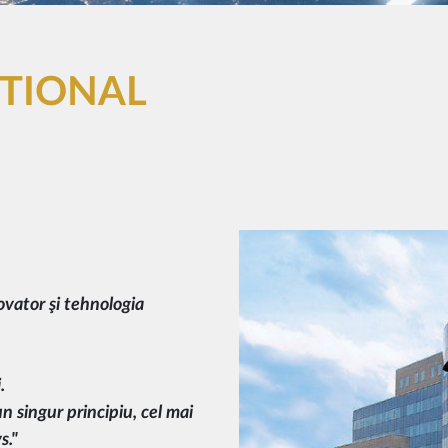
ATIONAL
ovator şi tehnologia
.
n singur principiu, cel mai
s."