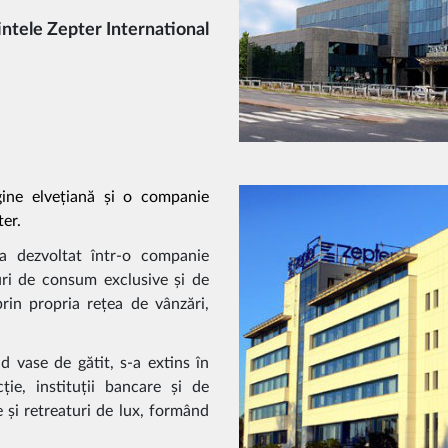
intele Zepter International
gine elvețiană și o companie
ter.
-a dezvoltat într-o companie
uri de consum exclusive și de
prin propria rețea de vânzări,
 vase de gătit, s-a extins în
ție, instituții bancare și de
e și retreaturi de lux, formând