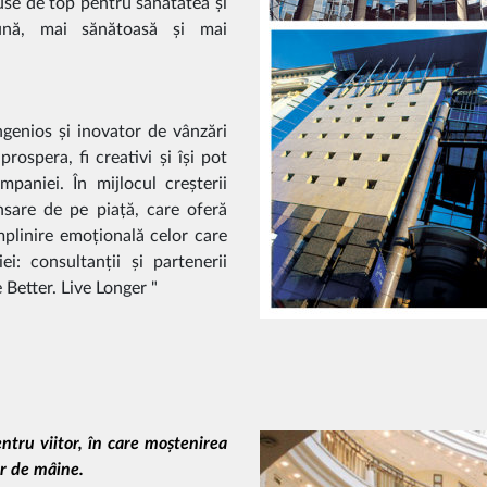
use de top pentru sănătatea și
ună, mai sănătoasă și mai
ngenios și inovator de vânzări
rospera, fi creativi și își pot
mpaniei. În mijlocul creșterii
sare de pe piață, care oferă
mplinire emoțională celor care
i: consultanții și partenerii
 Better. Live Longer "
tru viitor, în care moștenirea
or de mâine.