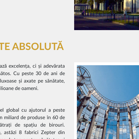
ATE ABSOLUTĂ
ză excelența, ci și adevărata
nătos. Cu peste 30 de ani de
luxoase și axate pe sănătate,
milioane de oameni.
el global cu ajutorul a peste
n miliard de produse în 60 de
ătrați de spațiu de birouri.
, astăzi 8 fabrici Zepter din