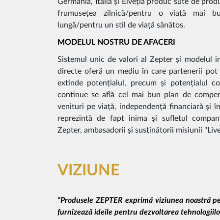
Germania, Italia și Elveția produc sute de prod
frumusețea zilnică/pentru o viață mai b
lungă/pentru un stil de viață sănătos.
MODELUL NOSTRU DE AFACERI
Sistemul unic de valori al Zepter și modelul i
directe oferă un mediu în care partenerii pot p
extinde potențialul, precum și potențialul co
continue se află cel mai bun plan de compen
venituri pe viață, independență financiară și î
reprezintă de fapt inima și sufletul companie
Zepter, ambasadorii și susținătorii misiunii "Live
VIZIUNE
“Produsele ZEPTER exprimă viziunea noastră pen
furnizează ideile pentru dezvoltarea tehnologiil