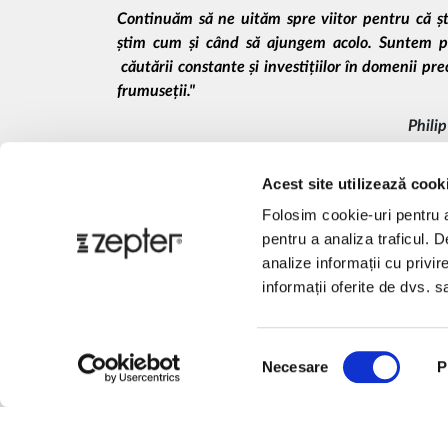
Continuăm să ne uităm spre viitor pentru că ș
știm cum și când să ajungem acolo. Suntem pr
căutării constante și investițiilor în domenii pre
frumuseții."
Phili
Domnul Philip Zepter nu este doar fondatorul
Acest site utilizează cook
filosofiei Zepter - o filosofie a vieții sănătoase
menținerea sănătății generațiilor prezent
Folosim cookie-uri pentru a 
problemelor ecologice.
pentru a analiza traficul. 
analize informații cu privir
Totul a început de la o idee de afaceri măre
informații oferite de dvs. sa
pentru umanitate și pasiunea pentru succes. Zep
fundații, și după 35 de ani continuăm să ne
pentru misiunea noastră.
Selecția
Necesare
P
consimțământului
MISIUNEA NOASTRĂ 