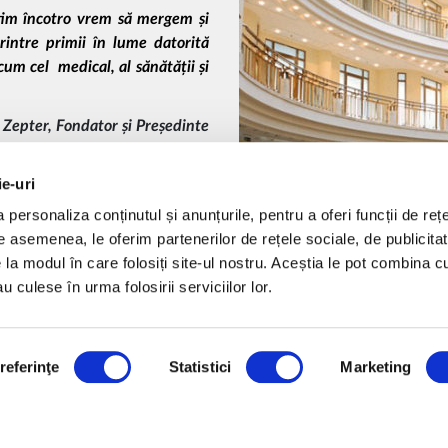
tim încotro vrem să mergem și
intre primii în lume datorită
cum cel medical, al sănătății și
p Zepter, Fondator și Președinte
 companiei, ci și fondatorul
ie-uri
 și a perfecțiunii, având ca scop
e și viitoare și rezolvarea
personaliza conținutul și anunțurile, pentru a oferi funcții de rețe
De asemenea, le oferim partenerilor de rețele sociale, de publicitat
e la modul în care folosiți site-ul nostru. Aceștia le pot combina c
ață și ambițioasă: dragostea
u culese în urma folosirii serviciilor lor.
ter a fost înființat pe aceste
 străduim cu aceeași dorință
referinţe
Statistici
Marketing
- SĂNĂTATEA DUMNEAVOAST