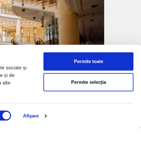
Permite toate
le sociale și
e și de
Permite selecția
u alte
Afişare
RĂ!