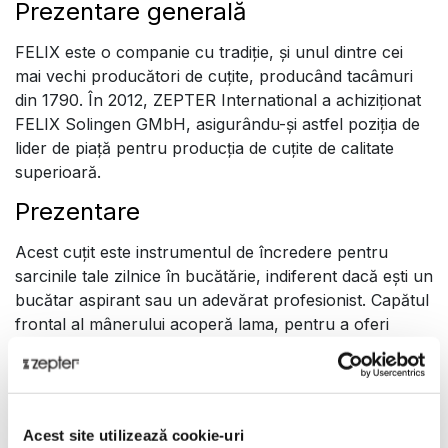
Prezentare generală
FELIX este o companie cu tradiție, și unul dintre cei
mai vechi producători de cuțite, producând tacâmuri
din 1790. În 2012, ZEPTER International a achiziționat
FELIX Solingen GMbH, asigurându-și astfel poziția de
lider de piață pentru producția de cuțite de calitate
superioară.
Prezentare
Acest cuțit este instrumentul de încredere pentru
sarcinile tale zilnice în bucătărie, indiferent dacă ești un
bucătar aspirant sau un adevărat profesionist. Capătul
frontal al mânerului acoperă lama, pentru a oferi
protecție suplimentară la tăiere.
Caracteristici unice:
• Oțelul inoxidabil Molibden Vanadiu nu permite
Acest site utilizează cookie-uri
reținerea particulelor de alimente