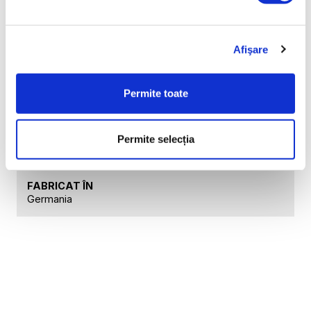
GREUTATE BRUTĂ [KG]
0,15
Afişare
GREUTATE NETĂ [KG]
0,13
Permite toate
PRODUCĂTOR
FELIX SOLINGEN GmbH, An den Eichen 6, 42699
Permite selecția
Solingen
FABRICAT ÎN
Germania