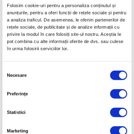
Folosim cookie-uri pentru a personaliza conținutul și
• Marginea ascuțită
anunțurile, pentru a oferi funcții de rețele sociale și pentru
• Mânere antibacteriene proiectate ergonomic
a analiza traficul. De asemenea, le oferim partenerilor de
rețele sociale, de publicitate și de analize informații cu
• Rezistență ridicată la coroziune
privire la modul în care folosiți site-ul nostru. Aceștia le
• Curățare și întreținere ușoară
pot combina cu alte informații oferite de dvs. sau culese
în urma folosirii serviciilor lor.
• Utilizare profesională și acasă
Selecția
Dimensiunea lamei: 15 cm
Necesare
consimțământului
Date tehnice
Preferinţe
COD PRODUS
KP-011
Statistici
NUME PRODUS
CUȚIT UNIVERSAL - PROFESSIONAL
Marketing