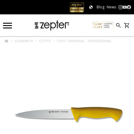
Blog
News
COOKART®
CUȚITE
CUȚIT UNIVERSAL - PROFESSIONAL