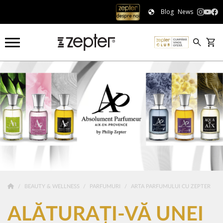
Blog
News
BEAUTY & WELLNESS
PARFUMURI
ARTA PARFUMULUI CU ZEPTER
ALĂTURAȚI-VĂ UNEI