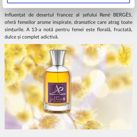
femeie într-o dorință irezistibilă de a se bucura!
Influențat de desertul francez al șefului René BERGÈS,
oferă femeilor arome inspirate, dramatice care atrag toate
simțurile. A 13-a notă pentru femei este florală, fructată,
dulce și complet adictivă.