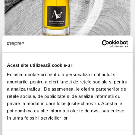
Acest site utilizează cookie-uri
LA TREIZIÈME NOTE HOMME
Folosim cookie-uri pentru a personaliza conținutul și
ÉPICÉ ET BOISÉ (Homme)
anunțurile, pentru a oferi funcții de rețele sociale și pentru
a analiza traficul. De asemenea, le oferim partenerilor de
Este cel mai inovator și complex parfum pentru un bărbat
rețele sociale, de publicitate și de analize informații cu
sigur pe sine cu o puternică simțire a propriei
privire la modul în care folosiți site-ul nostru. Aceștia le
individualități. A 13-a notă este aromatică, proaspătă și
pot combina cu alte informații oferite de dvs. sau culese
condimentată.
în urma folosirii serviciilor lor.
Pentru a dezvălui echilibrul perfect și rafinamentul acestui
parfum, permiteți-i să se amestece cu chimia pielii tale timp