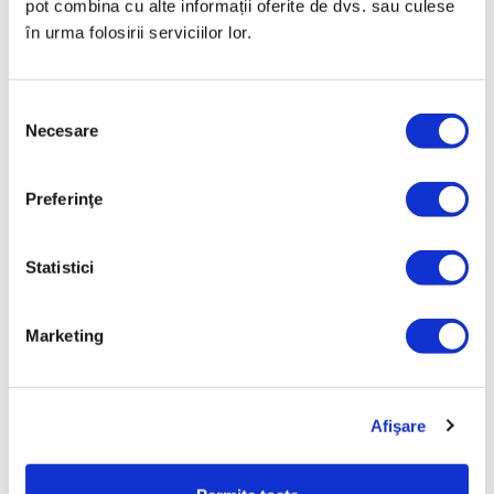
pot combina cu alte informații oferite de dvs. sau culese
de cumpărături Munich Rose deoarece poate duce la
în urma folosirii serviciilor lor.
decolorarea culorii. Utilizați numai produse de îngrijire
specială destinate pieilor netratate.
Selecția
Necesare
consimțământului
Proceduri și recomandări
Preferinţe
Curățați periodic articolul din piele cu o perie sau
o cârpă moale.
Statistici
Aerisiți periodic articolul din piele.
Ștergeți apa sau umezeala cât se poate de
repede.
Marketing
Uscați articolul din piele umedă în mod natural,
departe de căldura artificială.
Curățați urmele și petele cu un amestec de fulgi
Afişare
de săpun și apă caldă.
Nu spălați articolul din piele la mașină.
Nu udați articolul din piele, pe cât este posibil.