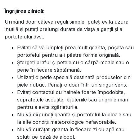
Îngrijirea zilnică:
Urmând doar câteva reguli simple, puteți evita uzura
inutilă și puteți prelungi durata de viață a genții și a
portofelului dvs.:
Evitați să vă umpleți prea mult geanta, poșeta sau
portofelul pentru a-i păstra forma originală.
Ștergeți praful și petele cu o cârpă moale sau o
perie în fiecare săptămână.
Utilizați o perie specială destinată produselor din
piele nubuc. Periați-o doar într-un singur sens.
Evitați contactul cu hainele foarte împodobite,
suprafețele ascuțite, bijuteriile sau unghiile mari
pentru a evita zgârieturile.
Nu vă expuneți geanta și portofelul la ploaie sau
la alte condiții meteorologice nefavorabile.
Nu vă curățați geanta în fiecare zi cu apă sau
soluții pe bază de alcool.