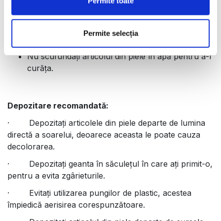
Permite toate
Nu uscați articolul din piele umedă lângă un
calorifer sau cu un uscător de păr.
Nu uscați articolul din piele în uscător.
Permite selecția
Nu călcați articolul din piele.
Nu scufundați articolul din piele în apă pentru a-l
curăța.
Depozitare recomandată:
· Depozitați articolele din piele departe de lumina
directă a soarelui, deoarece aceasta le poate cauza
decolorarea.
· Depozitați geanta în săculețul în care ați primit-o,
pentru a evita zgârieturile.
· Evitați utilizarea pungilor de plastic, acestea
împiedică aerisirea corespunzătoare.