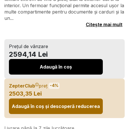
interior. Un fermoar funcțional permite accesul ușor la
multe compartimente pentru documente și carduri și la
un...
Citește mai mult
Prețul de vânzare
2594,14 Lei
Adaugă în coș
ⓘ
ZepterClub
preț
-4%
2503,35 Lei
Adaugă în coș și descoperă reducerea
Livrare până la 7 zile lucrătoare