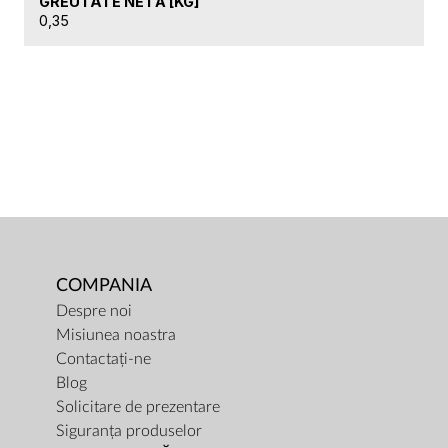
GREUTATE NETĂ [KG]
0,35
COMPANIA
Despre noi
Misiunea noastra
Contactați-ne
Blog
Solicitare de prezentare
Siguranța produselor