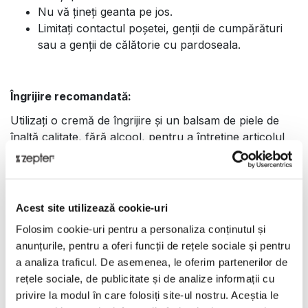
Nu vă țineți geanta pe jos.
Limitați contactul poșetei, genții de cumpărături
sau a genții de călătorie cu pardoseala.
Îngrijire recomandată:
Utilizați o cremă de îngrijire și un balsam de piele de
înaltă calitate, fără alcool, pentru a întreține articolul
dvs. din piele Philip Zepter. Urmați instrucțiunile scrise
pe produsul de curățare și balsamul ales. Vă
recomandăm să testați produsul pe o zonă ascunsă a
articolului pentru a vă asigura că nu se produce nicio
Acest site utilizează cookie-uri
schimbare de culoare. Utilizați un balsam pentru piele
Folosim cookie-uri pentru a personaliza conținutul și
la fiecare 3 - 6 luni.
anunțurile, pentru a oferi funcții de rețele sociale și pentru
Utilizați doar produse de îngrijire specială pentru piele,
a analiza traficul. De asemenea, le oferim partenerilor de
destinate produselor din piele nubuc.
rețele sociale, de publicitate și de analize informații cu
privire la modul în care folosiți site-ul nostru. Aceștia le
Nu folosiți produse de curățare a pielii pentru geanta