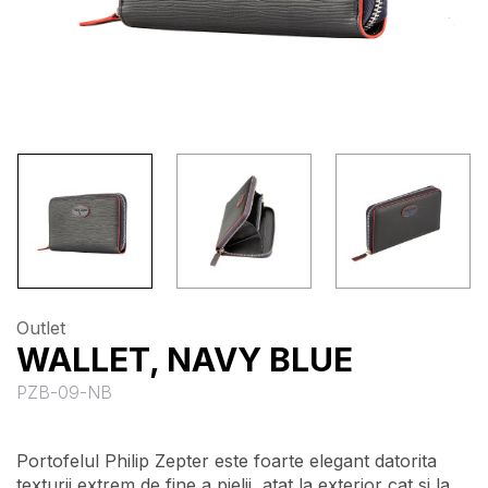
Outlet
WALLET, NAVY BLUE
PZB-09-NB
Portofelul Philip Zepter este foarte elegant datorita
texturii extrem de fine a pielii, atat la exterior cat si la