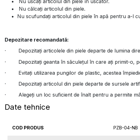
Nu uscați articolul din piele în uscător.
Nu călcați articolul din piele.
Nu scufundați articolul din piele în apă pentru a-l c
Depozitare recomandată:
· Depozitați articolele din piele departe de lumina dir
· Depozitați geanta în săculețul în care ați primit-o, pen
· Evitați utilizarea pungilor de plastic, acestea împied
· Depozitați articolul din piele departe de sursele artif
· Alegeți un loc suficient de înalt pentru a permite mâne
Date tehnice
COD PRODUS
PZB-04-NB