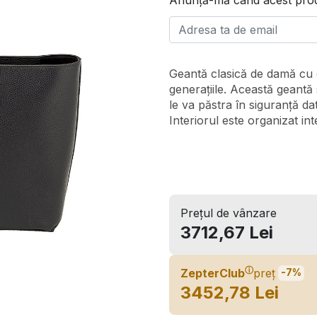
Anunță-mă când acest produ
Geantă clasică de damă cu de
generațiile. Această geantă 
le va păstra în siguranță d
Interiorul este organizat int
Prețul de vânzare
3712,67 Lei
ⓘ
ZepterClub
preț
-7%
3452,78 Lei