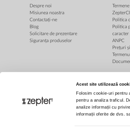
Despre noi
Termene ș
Misiunea noastra
ZepterCl
Contactați-ne
Politica 
Blog
Politica 
Solicitare de prezentare
caracter
Siguranța produselor
ANPC
Prețuri ș
Termenul 
Docume
Acest site utilizează cook
Folosim cookie-uri pentru a 
pentru a analiza traficul. 
analize informații cu privir
informații oferite de dvs. sa