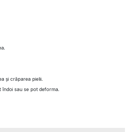
ea.
 și crăparea pielii.
t îndoi sau se pot deforma.