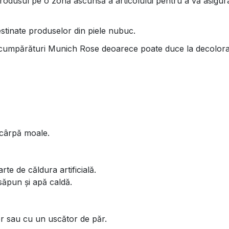
rodusul pe o zonă ascunsă a articolului pentru a vă asigura
destinate produselor din piele nubuc.
 cumpărături Munich Rose deoarece poate duce la decolorarea
o cârpă moale.
te de căldura artificială.
săpun și apă caldă.
er sau cu un uscător de păr.