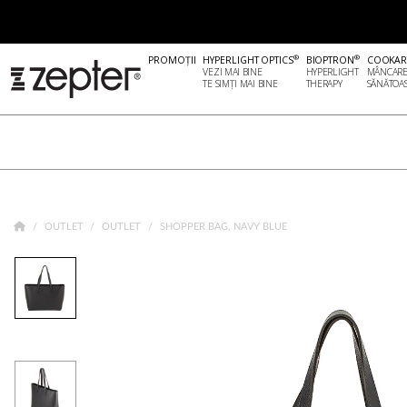
®
®
PROMOȚII
HYPERLIGHT OPTICS
BIOPTRON
COOKAR
VEZI MAI BINE
HYPERLIGHT
MÂNCAR
TE SIMȚI MAI BINE
THERAPY
SĂNĂTOA
OUTLET
OUTLET
SHOPPER BAG, NAVY BLUE