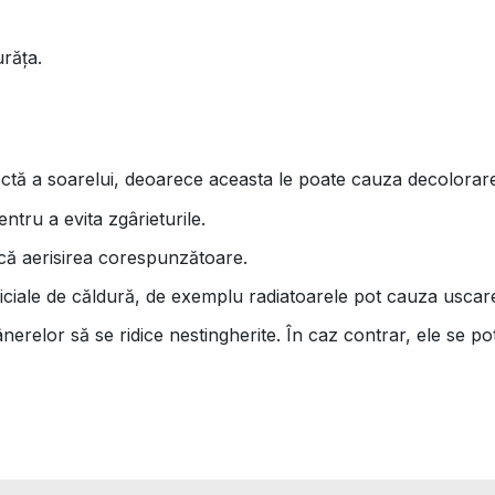
urăța.
ectă a soarelui, deoarece aceasta le poate cauza decolorar
tru a evita zgârieturile.
ică aerisirea corespunzătoare.
iciale de căldură, de exemplu radiatoarele pot cauza uscarea
relor să se ridice nestingherite. În caz contrar, ele se po