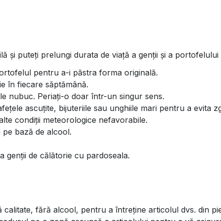
 și puteți prelungi durata de viață a genții și a portofelului 
ortofelul pentru a-i păstra forma originală.
ie în fiecare săptămână.
ele nubuc. Periați-o doar într-un singur sens.
ețele ascuțite, bijuteriile sau unghiile mari pentru a evita zg
alte condiții meteorologice nefavorabile.
i pe bază de alcool.
 a genții de călătorie cu pardoseala.
ă calitate, fără alcool, pentru a întreține articolul dvs. din 