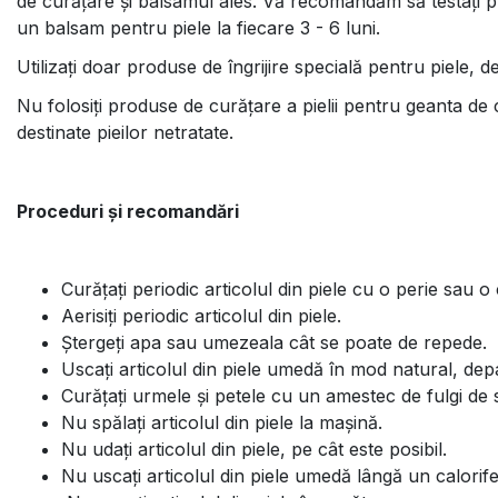
de curățare și balsamul ales. Vă recomandăm să testați p
un balsam pentru piele la fiecare 3 - 6 luni.
Utilizați doar produse de îngrijire specială pentru piele, 
Nu folosiți produse de curățare a pielii pentru geanta de
destinate pieilor netratate.
Proceduri și recomandări
Curățați periodic articolul din piele cu o perie sau 
Aerisiți periodic articolul din piele.
Ștergeți apa sau umezeala cât se poate de repede.
Uscați articolul din piele umedă în mod natural, depar
Curățați urmele și petele cu un amestec de fulgi de 
Nu spălați articolul din piele la mașină.
Nu udați articolul din piele, pe cât este posibil.
Nu uscați articolul din piele umedă lângă un calorif