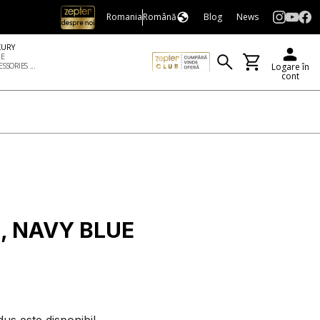
Romania
Română
Blog
News
XURY
LE
SSORIES ...
Logare în
cont
, NAVY BLUE