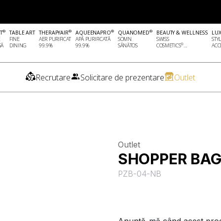
®
®
®
®
T
TABLE ART
THERAPYAIR
AQUEENAPRO
QUANOMED
BEAUTY & WELLNESS
LU
E
FINE
AER PURIFICAT
APĂ PURIFICATĂ
SOMN
SWISS
STY
®
SĂ
DINING
99.9%
99.9%
SĂNĂTOS
COSMETICS
...
ACCE
Recrutare
Solicitare de prezentare
Outlet
Outlet
SHOPPER BAG
PZB-04-NB