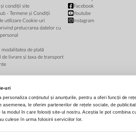
i condiții site
Facebook
ub - Termene și Condiții
Youtube
de utilizare Cookie-uri
Instagram
privind prelucrarea datelor cu
 personal
i modalitatea de plată
de livrare și taxa de transport
nte
ie-uri
personaliza conținutul și anunțurile, pentru a oferi funcții de rețe
De asemenea, le oferim partenerilor de rețele sociale, de publicitat
METODE DE PLATĂ
e la modul în care folosiți site-ul nostru. Aceștia le pot combina c
u culese în urma folosirii serviciilor lor.
Plată la livrare
Transfer bancar
Card bancar - rate fara