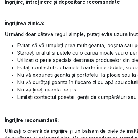
Îngrijire, întreținere și depozitare recomandate
Îngrijirea zilnică:
Urmând doar câteva reguli simple, puteți evita uzura inutilă
Evitați să vă umpleți prea mult geanta, poșeta sau p
Ștergeți praful și petele cu o cârpă moale sau o per
Utilizați o perie specială destinată produselor din pi
Evitați contactul cu hainele foarte împodobite, supraf
Nu vă expuneți geanta și portofelul la ploaie sau la 
Nu vă curățați geanta în fiecare zi cu apă sau soluți
Nu vă țineți geanta pe jos.
Limitați contactul poșetei, genții de cumpărături sau
Îngrijire recomandată:
Utilizați o cremă de îngrijire și un balsam de piele de înalt