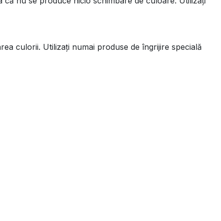
 că nu se produce nicio schimbare de culoare. Utilizați
 culorii. Utilizați numai produse de îngrijire specială