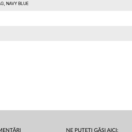
G, NAVY BLUE
MENTĂRI
NE PUTEȚI GĂSI AICI: