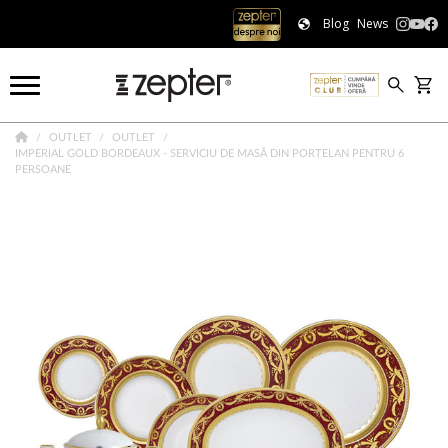
Blog
News
OUTLET
OUTLET
IMPERIAL GOLD BORDEAUX - SERVICIU DE MASĂ DIN PORȚELAN PENTRU 6
PERSOANE