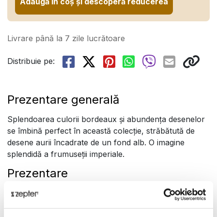
Adaugă în coș și descoperă reducerea
Livrare până la 7 zile lucrătoare
Distribuie pe:
Prezentare generală
Splendoarea culorii bordeaux și abundența desenelor
se îmbină perfect în această colecție, străbătută de
desene aurii încadrate de un fond alb. O imagine
splendidă a frumuseții imperiale.
Prezentare
Serviciul de masă Imperial Gold Bordeaux din porțelan
alb fin pentru 6 persoane conține 25 de piese și
include: 6 farfurii întinse (Ø 285 mm), 6 farfurii pentru