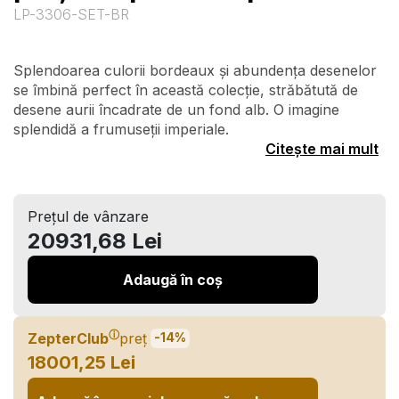
LP-3306-SET-BR
Splendoarea culorii bordeaux și abundența desenelor
se îmbină perfect în această colecție, străbătută de
desene aurii încadrate de un fond alb. O imagine
splendidă a frumuseții imperiale.
Citește mai mult
Prețul de vânzare
20931,68 Lei
Adaugă în coș
ⓘ
ZepterClub
preț
-14%
18001,25 Lei