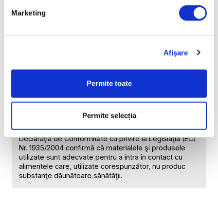
GREUTATE BRUTĂ [KG]
Marketing
GREUTATE NETĂ [KG]
APLICAŢIE
Afişare
Conceput pentru servirea preparatelor culinare
Permite toate
PRODUCĂTOR
Home Art & Sales Services AG, Sihleggstrasse 23,
8832 Wollerau, Elveția
Permite selecția
CERTIFICATE/DECLARAŢII
Declaraţia de Conformitate cu privire la Legislaţia (EC)
Nr. 1935/2004 confirmă că materialele şi produsele
utilizate sunt adecvate pentru a intra în contact cu
alimentele care, utilizate corespunzător, nu produc
substanţe dăunătoare sănătăţii.