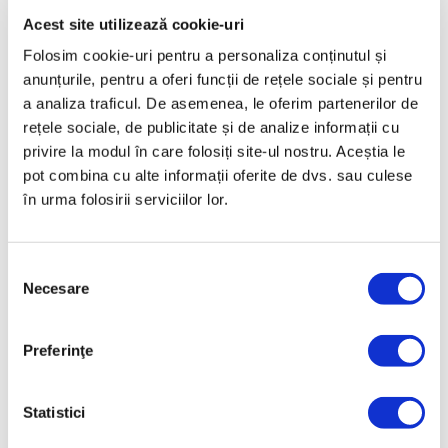
supă (Ø 235 mm), 6 farfurii pentru desert (Ø 230 mm),
Acest site utilizează cookie-uri
1 farfurie suport (Ø 320 mm), 1 supieră (3,30 l), 1
Folosim cookie-uri pentru a personaliza conținutul și
sosieră (0,50 l), 1 bol pentru salată (Ø 250 mm), 1
anunțurile, pentru a oferi funcții de rețele sociale și pentru
platou oval (Ø 350 mm), 1 solniță pentru sare (h 60
a analiza traficul. De asemenea, le oferim partenerilor de
mm) și o solniță pentru piper (h 60 mm).
rețele sociale, de publicitate și de analize informații cu
privire la modul în care folosiți site-ul nostru. Aceștia le
Date tehnice
pot combina cu alte informații oferite de dvs. sau culese
în urma folosirii serviciilor lor.
COD PRODUS
LP-3306-SET-BR
Selecția
Necesare
consimțământului
NUME PRODUS
Imperial Gold Bordeaux - Serviciu de masă din
porțelan pentru 6 persoane
Preferinţe
GARANŢIE
În caz de defecte de fabricație
Statistici